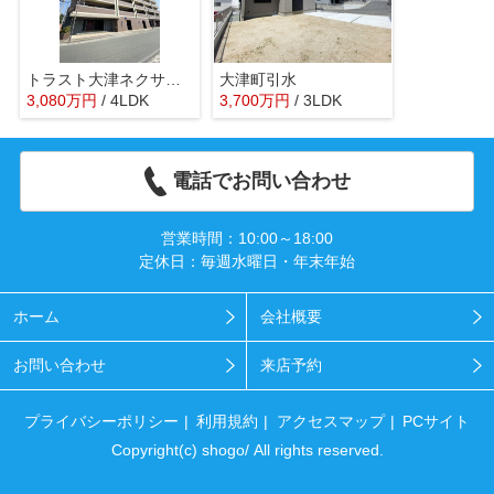
トラスト大津ネクサージュ
大津町引水
3,080
万
円
/ 4LDK
3,700
万
円
/ 3LDK
電話でお問い合わせ
営業時間：10:00～18:00
定休日：毎週水曜日・年末年始
ホーム
会社概要
お問い合わせ
来店予約
プライバシーポリシー
利用規約
アクセスマップ
PCサイト
Copyright(c) shogo/ All rights reserved.