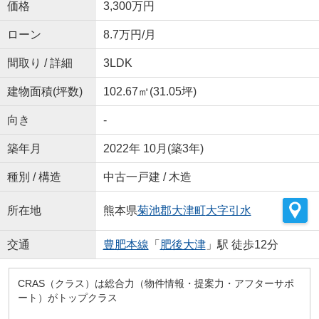
価格
3,300万円
ローン
8.7万円/月
間取り / 詳細
3LDK
建物面積(坪数)
102.67㎡(31.05坪)
向き
-
築年月
2022年 10月(築3年)
種別 / 構造
中古一戸建 / 木造
所在地
熊本県
菊池郡大津町
大字引水
交通
豊肥本線
「
肥後大津
」駅 徒歩12分
CRAS（クラス）は総合力（物件情報・提案力・アフターサポ
ート）がトップクラス