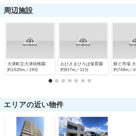
周辺施設
大津町立大津幼稚園
おひさまひろば保育園
鮮ど市場 
約1520m／19分
約817m／11分
約749m／1
エリアの近い物件