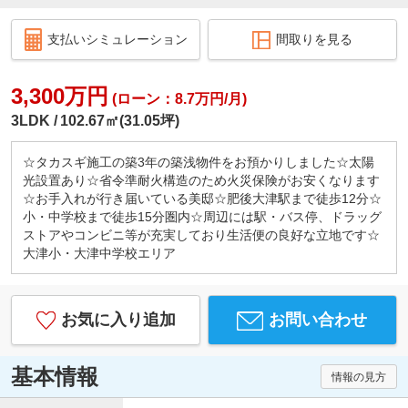
支払いシミュレーション
間取りを見る
3,300万円
(ローン：8.7万円/月)
3LDK
102.67㎡(31.05坪)
☆タカスギ施工の築3年の築浅物件をお預かりしました☆太陽
光設置あり☆省令準耐火構造のため火災保険がお安くなります
☆お手入れが行き届いている美邸☆肥後大津駅まで徒歩12分☆
小・中学校まで徒歩15分圏内☆周辺には駅・バス停、ドラッグ
ストアやコンビニ等が充実しており生活便の良好な立地です☆
大津小・大津中学校エリア
お気に入り追加
お問い合わせ
基本情報
情報の見方