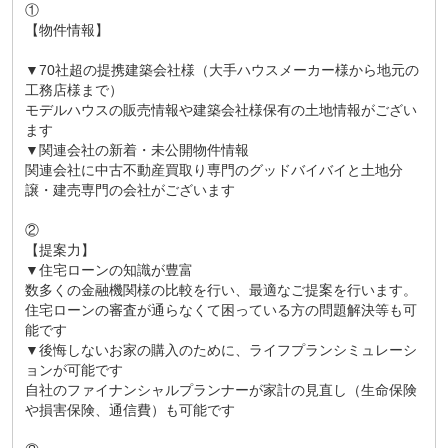
①
【物件情報】
▼70社超の提携建築会社様（大手ハウスメーカー様から地元の
工務店様まで）
モデルハウスの販売情報や建築会社様保有の土地情報がござい
ます
▼関連会社の新着・未公開物件情報
関連会社に中古不動産買取り専門のグッドバイバイと土地分
譲・建売専門の会社がございます
②
【提案力】
▼住宅ローンの知識が豊富
数多くの金融機関様の比較を行い、最適なご提案を行います。
住宅ローンの審査が通らなくて困っている方の問題解決等も可
能です
▼後悔しないお家の購入のために、ライフプランシミュレーシ
ョンが可能です
自社のファイナンシャルプランナーが家計の見直し（生命保険
や損害保険、通信費）も可能です