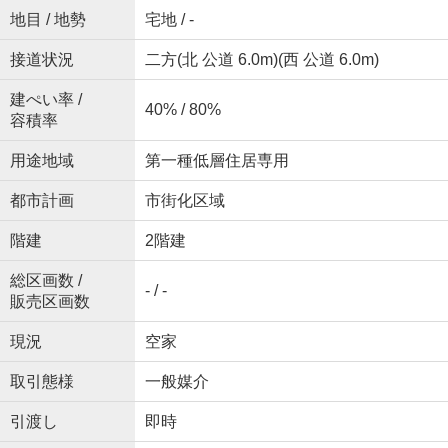
地目 / 地勢
宅地 / -
接道状況
二方(北 公道 6.0m)(西 公道 6.0m)
建ぺい率 /
40% / 80%
容積率
用途地域
第一種低層住居専用
都市計画
市街化区域
階建
2階建
総区画数 /
- / -
販売区画数
現況
空家
取引態様
一般媒介
引渡し
即時