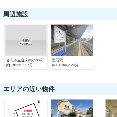
周辺施設
合志市立合志南小学校
黒石駅
約1303m／17分
約1918m／24分
エリアの近い物件