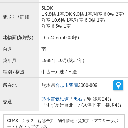
5LDK
L 9.8帖 1室
/
DK 9.0帖 1室
/
和室 6.0帖 2室
/
間取り / 詳細
洋室 10.6帖 1室
/
洋室 6.0帖 1室
/
洋室 6.5帖 1室
建物面積(坪数)
165.40㎡(50.03坪)
向き
南
築年月
1988年 10月(築37年)
種別 / 構造
中古一戸建 / 木造
所在地
熊本県
合志市
豊岡
2000-809
熊本電気鉄道
「
黒石
」駅 徒歩24分
交通
「すずかけ台北」バス停下車 徒歩4分
CRAS（クラス）は総合力（物件情報・提案力・アフターサポ
ート）がトップクラス