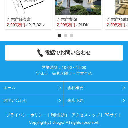
合志市幾久富
合志市豊岡
合志市須屋
2,699
万
円
/ 217.82㎡
2,298
万
円
/ 2LDK
2,398
万
円
電話でお問い合わせ
営業時間：10:00～18:00
定休日：毎週水曜日・年末年始
ホーム
会社概要
お問い合わせ
来店予約
プライバシーポリシー
利用規約
アクセスマップ
PCサイト
Copyright(c) shogo/ All rights reserved.