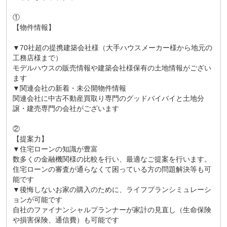
①
【物件情報】
▼70社超の提携建築会社様（大手ハウスメーカー様から地元の
工務店様まで）
モデルハウスの販売情報や建築会社様保有の土地情報がござい
ます
▼関連会社の新着・未公開物件情報
関連会社に中古不動産買取り専門のグッドバイバイと土地分
譲・建売専門の会社がございます
②
【提案力】
▼住宅ローンの知識が豊富
数多くの金融機関様の比較を行い、最適なご提案を行います。
住宅ローンの審査が通らなくて困っている方の問題解決等も可
能です
▼後悔しないお家の購入のために、ライフプランシミュレーシ
ョンが可能です
自社のファイナンシャルプランナーが家計の見直し（生命保険
や損害保険、通信費）も可能です