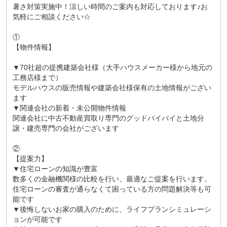
暑さ対策実施中！涼しい時間のご案内も対応しております♪お
気軽にご相談ください☆
①
【物件情報】
▼70社超の提携建築会社様（大手ハウスメーカー様から地元の
工務店様まで）
モデルハウスの販売情報や建築会社様保有の土地情報がござい
ます
▼関連会社の新着・未公開物件情報
関連会社に中古不動産買取り専門のグッドバイバイと土地分
譲・建売専門の会社がございます
②
【提案力】
▼住宅ローンの知識が豊富
数多くの金融機関様の比較を行い、最適なご提案を行います。
住宅ローンの審査が通らなくて困っている方の問題解決等も可
能です
▼後悔しないお家の購入のために、ライフプランシミュレーシ
ョンが可能です