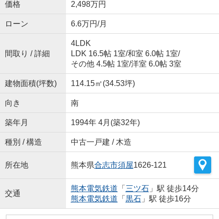
価格
2,498万円
ローン
6.6万円/月
4LDK
間取り / 詳細
LDK 16.5帖 1室
/
和室 6.0帖 1室
/
その他 4.5帖 1室
/
洋室 6.0帖 3室
建物面積(坪数)
114.15㎡(34.53坪)
向き
南
築年月
1994年 4月(築32年)
種別 / 構造
中古一戸建 / 木造
所在地
熊本県
合志市
須屋
1626-121
熊本電気鉄道
「
三ツ石
」駅 徒歩14分
交通
熊本電気鉄道
「
黒石
」駅 徒歩16分