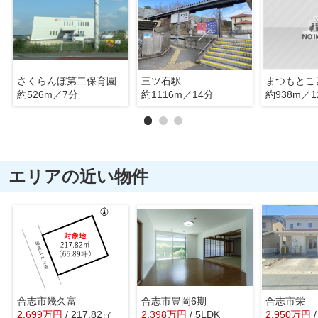
さくらんぼ第二保育園
三ツ石駅
約526m／7分
約1116m／14分
約938m／1
エリアの近い物件
合志市幾久富
合志市豊岡6期
合志市栄
2,699
万
円
/ 217.82㎡
2,398
万
円
/ 5LDK
2,950
万
円