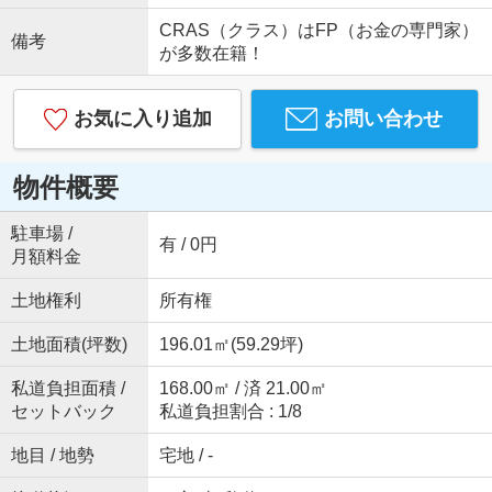
CRAS（クラス）はFP（お金の専門家）
備考
が多数在籍！
お気に入り追加
お問い合わせ
物件概要
駐車場 /
有 / 0円
月額料金
土地権利
所有権
土地面積(坪数)
196.01㎡(59.29坪)
私道負担面積 /
168.00㎡ / 済 21.00㎡
セットバック
私道負担割合 : 1/8
地目 / 地勢
宅地 / -