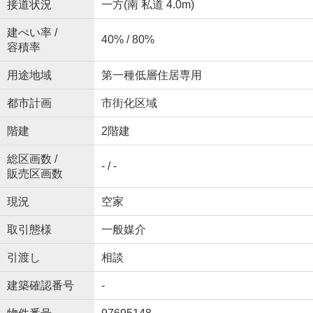
接道状況
一方(南 私道 4.0m)
建ぺい率 /
40% / 80%
容積率
用途地域
第一種低層住居専用
都市計画
市街化区域
階建
2階建
総区画数 /
- / -
販売区画数
現況
空家
取引態様
一般媒介
引渡し
相談
建築確認番号
-