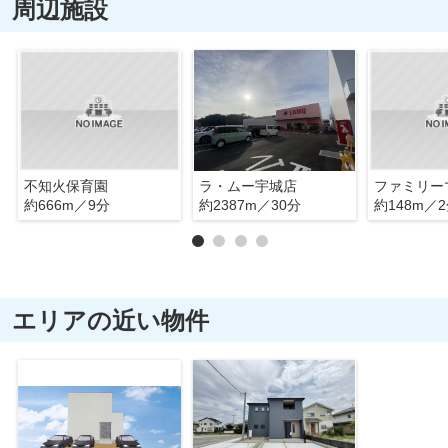
周辺施設
不知火保育園
ラ・ムー宇城店
約666m／9分
約2387m／30分
約148m／
エリアの近い物件