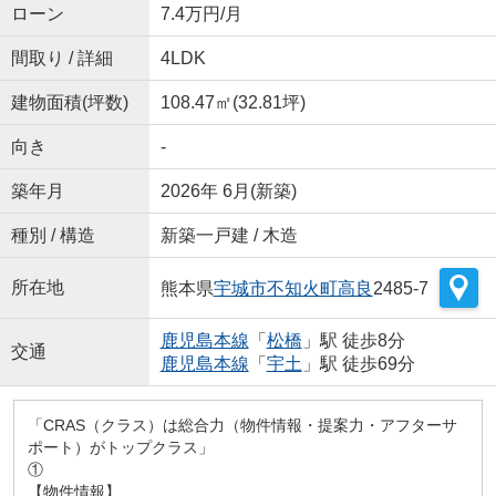
ローン
7.4万円/月
間取り / 詳細
4LDK
建物面積(坪数)
108.47㎡(32.81坪)
向き
-
築年月
2026年 6月(新築)
種別 / 構造
新築一戸建 / 木造
所在地
熊本県
宇城市
不知火町高良
2485-7
鹿児島本線
「
松橋
」駅 徒歩8分
交通
鹿児島本線
「
宇土
」駅 徒歩69分
「CRAS（クラス）は総合力（物件情報・提案力・アフターサ
ポート）がトップクラス」
①
【物件情報】