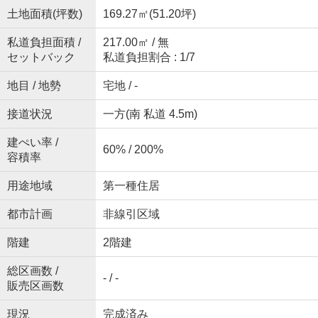
土地面積(坪数)
169.27㎡(51.20坪)
私道負担面積 /
217.00㎡ / 無
セットバック
私道負担割合 : 1/7
地目 / 地勢
宅地 / -
接道状況
一方(南 私道 4.5m)
建ぺい率 /
60% / 200%
容積率
用途地域
第一種住居
都市計画
非線引区域
階建
2階建
総区画数 /
- / -
販売区画数
現況
完成済み