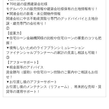
▼70社超の提携建築会社様
モデルハウスの販売情報や建築会社様保有の土地情報有り！
▼関連会社の新着・未公開物件情報
関連会社に中古不動産買取り専門のグッドバイバイと土地分
譲・建売専門の会社有り！
②
【提案力】
▼住宅ローン金融機関様の比較や住宅ローンの審査のコツも把
握！
▼後悔しないためのライフプランシミュレーション
ファイナンシャルプランナーへの家計の見直し相談も可能！
③
【アフターサポート】
▼税金面等のアドバイス
資金贈与（援助）や住宅ローン控除のご案内やご相談もお任
せ！
▼お引渡し後のアフターサポート
お引渡し後のメンテナンス（リフォーム）、将来的な売却・賃
貸等の運用サポート！