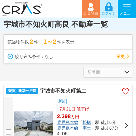
会員登録
ログイン
メニュー
宇城市不知火町高良 不動産一覧
2
1～2
該当物件数
件
件を表示
変更
絞り込み条件：
なし
宇城市不知火町第二
売買 | 新築一戸建
新築
7月21日 値下げ
2,398
万
円
鹿児島本線
「
松橋
」駅 徒歩6分
鹿児島本線
「
宇土
」駅 徒歩67分
4LDK