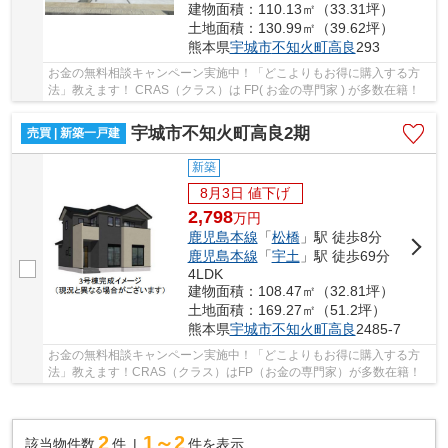
建物面積：110.13㎡（33.31坪）
土地面積：130.99㎡（39.62坪）
熊本県
宇城市
不知火町高良
293
お金の無料相談キャンペーン実施中！「どこよりもお得に購入する方
法」教えます！ CRAS（クラス）は FP( お金の専門家 ) が多数在籍！
宇城市不知火町高良2期
売買 | 新築一戸建
新築
8月3日 値下げ
2,798
万
円
鹿児島本線
「
松橋
」駅 徒歩8分
鹿児島本線
「
宇土
」駅 徒歩69分
4LDK
建物面積：108.47㎡（32.81坪）
土地面積：169.27㎡（51.2坪）
熊本県
宇城市
不知火町高良
2485-7
お金の無料相談キャンペーン実施中！「どこよりもお得に購入する方
法」教えます！CRAS（クラス）はFP（お金の専門家）が多数在籍！
2
1～2
該当物件数
件
件を表示