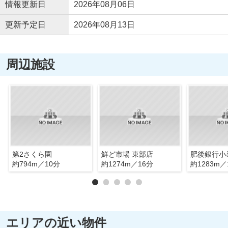
情報更新日
2026年08月06日
更新予定日
2026年08月13日
周辺施設
第2さくら園
鮮ど市場 東部店
肥後銀行小
約794m／10分
約1274m／16分
約1283m／
エリアの近い物件