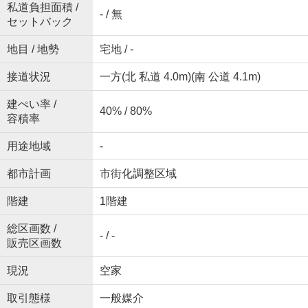
私道負担面積 /
- / 無
セットバック
地目 / 地勢
宅地 / -
接道状況
一方(北 私道 4.0m)(南 公道 4.1m)
建ぺい率 /
40% / 80%
容積率
用途地域
-
都市計画
市街化調整区域
階建
1階建
総区画数 /
- / -
販売区画数
現況
空家
取引態様
一般媒介