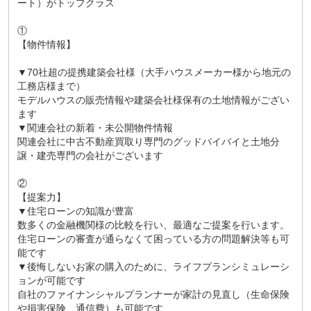
ート）がトップクラス
①
【物件情報】
▼70社超の提携建築会社様（大手ハウスメーカー様から地元の
工務店様まで）
モデルハウスの販売情報や建築会社様保有の土地情報がござい
ます
▼関連会社の新着・未公開物件情報
関連会社に中古不動産買取り専門のグッドバイバイと土地分
譲・建売専門の会社がございます
②
【提案力】
▼住宅ローンの知識が豊富
数多くの金融機関様の比較を行い、最適なご提案を行います。
住宅ローンの審査が通らなくて困っている方の問題解決等も可
能です
▼後悔しないお家の購入のために、ライフプランシミュレーシ
ョンが可能です
自社のファイナンシャルプランナーが家計の見直し（生命保険
や損害保険、通信費）も可能です