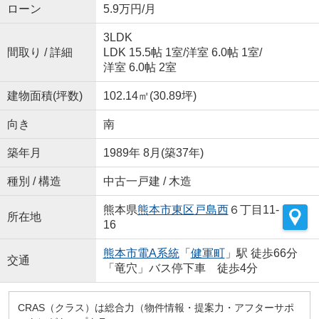
ローン
5.9万円/月
3LDK
間取り / 詳細
LDK 15.5帖 1室
/
洋室 6.0帖 1室
/
洋室 6.0帖 2室
建物面積(坪数)
102.14㎡(30.89坪)
向き
南
築年月
1989年 8月(築37年)
種別 / 構造
中古一戸建 / 木造
熊本県
熊本市東区
戸島西
６丁目11-
所在地
16
熊本市電A系統
「
健軍町
」駅 徒歩66分
交通
「竜穴」バス停下車 徒歩4分
CRAS（クラス）は総合力（物件情報・提案力・アフターサポ