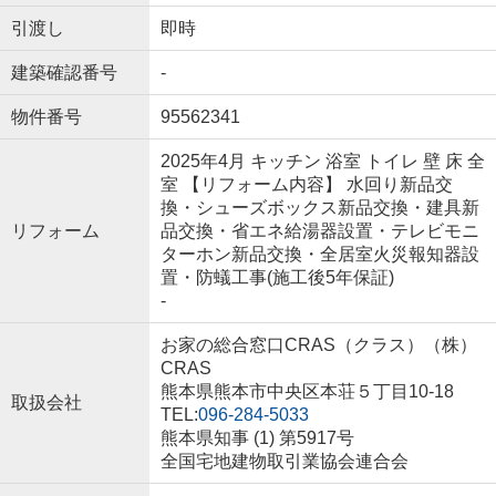
引渡し
即時
建築確認番号
-
物件番号
95562341
2025年4月 キッチン 浴室 トイレ 壁 床 全
室 【リフォーム内容】 水回り新品交
換・シューズボックス新品交換・建具新
リフォーム
品交換・省エネ給湯器設置・テレビモニ
ターホン新品交換・全居室火災報知器設
置・防蟻工事(施工後5年保証)
-
お家の総合窓口CRAS（クラス）（株）
CRAS
熊本県熊本市中央区本荘５丁目10-18
取扱会社
TEL:
096-284-5033
熊本県知事 (1) 第5917号
全国宅地建物取引業協会連合会