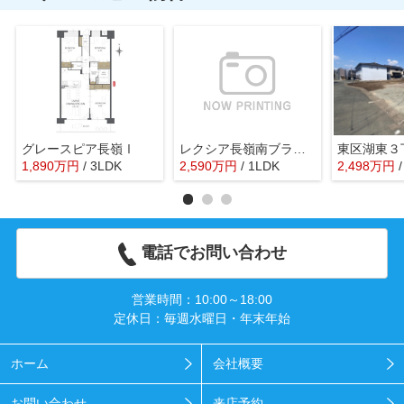
グレースピア長嶺Ⅰ
レクシア長嶺南ブライディア
東区湖東３
1,890
万
円
/ 3LDK
2,590
万
円
/ 1LDK
2,498
万
円
電話でお問い合わせ
営業時間：10:00～18:00
定休日：毎週水曜日・年末年始
ホーム
会社概要
お問い合わせ
来店予約