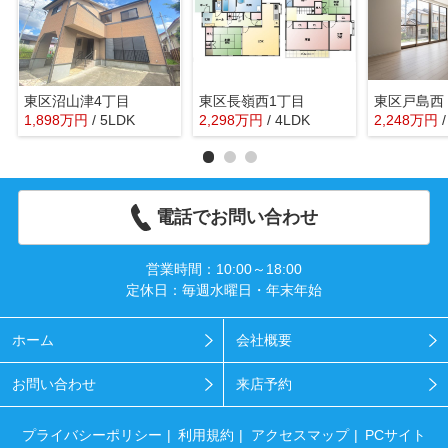
東区沼山津4丁目
東区長嶺西1丁目
東区戸島西
1,898
万
円
/ 5LDK
2,298
万
円
/ 4LDK
2,248
万
円
電話でお問い合わせ
営業時間：10:00～18:00
定休日：毎週水曜日・年末年始
ホーム
会社概要
お問い合わせ
来店予約
プライバシーポリシー
利用規約
アクセスマップ
PCサイト