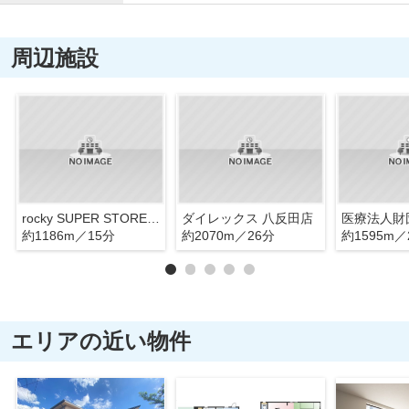
周辺施設
rocky SUPER STORE(ロッキー スーパー ストア) 御領店
ダイレックス 八反田店
約1186m／15分
約2070m／26分
約1595m／
エリアの近い物件