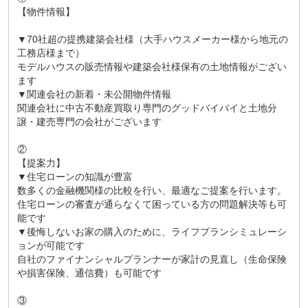
【物件情報】
▼70社超の提携建築会社様（大手ハウスメーカー様から地元の
工務店様まで）
モデルハウスの販売情報や建築会社様保有の土地情報がござい
ます
▼関連会社の新着・未公開物件情報
関連会社に中古不動産買取り専門のグッドバイバイと土地分
譲・建売専門の会社がございます
②
【提案力】
▼住宅ローンの知識が豊富
数多くの金融機関様の比較を行い、最適なご提案を行います。
住宅ローンの審査が通らなくて困っている方の問題解決等も可
能です
▼後悔しないお家の購入のために、ライフプランシミュレーシ
ョンが可能です
自社のファイナンシャルプランナーが家計の見直し（生命保険
や損害保険、通信費）も可能です
③