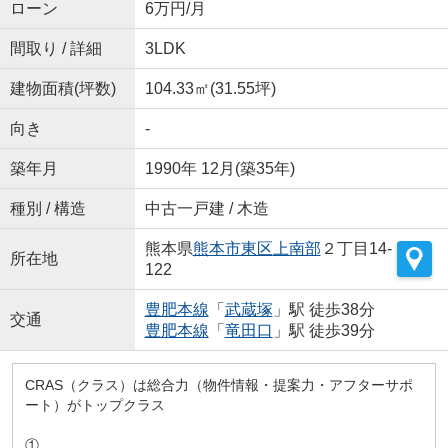
ローン
6万円/月
間取り / 詳細
3LDK
建物面積(坪数)
104.33㎡(31.55坪)
向き
-
築年月
1990年 12月(築35年)
種別 / 構造
中古一戸建 / 木造
熊本県
熊本市東区
上南部
２丁目14-
所在地
122
豊肥本線
「
武蔵塚
」駅 徒歩38分
交通
豊肥本線
「
竜田口
」駅 徒歩39分
CRAS（クラス）は総合力（物件情報・提案力・アフターサポ
ート）がトップクラス
①