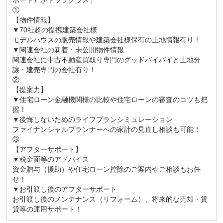
ポート）がトップクラス」
①
【物件情報】
▼70社超の提携建築会社様
モデルハウスの販売情報や建築会社様保有の土地情報有り！
▼関連会社の新着・未公開物件情報
関連会社に中古不動産買取り専門のグッドバイバイと土地分
譲・建売専門の会社有り！
②
【提案力】
▼住宅ローン金融機関様の比較や住宅ローンの審査のコツも把
握！
▼後悔しないためのライフプランシミュレーション
ファイナンシャルプランナーへの家計の見直し相談も可能！
③
【アフターサポート】
▼税金面等のアドバイス
資金贈与（援助）や住宅ローン控除のご案内やご相談もお任
せ！
▼お引渡し後のアフターサポート
お引渡し後のメンテナンス（リフォーム）、将来的な売却・賃
貸等の運用サポート！