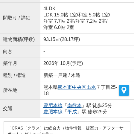
4LDK
LDK 15.0帖 1室
/
和室 5.0帖 1室
/
間取り / 詳細
洋室 7.7帖 2室
/
洋室 7.2帖 2室
/
洋室 6.0帖 2室
建物面積(坪数)
93.15㎡(28.17坪)
向き
-
築年月
2026年 10月(予定)
種別 / 構造
新築一戸建 / 木造
熊本県
熊本市中央区
出水
７丁目25-
所在地
18
豊肥本線
「
南熊本
」駅 徒歩25分
交通
豊肥本線
「
平成
」駅 徒歩29分
「CRAS（クラス）は総合力（物件情報・提案力・アフターサ