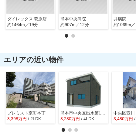
ダイレックス 萩原店
熊本中央病院
井病院
約1464m／19分
約907m／12分
約1069m／
エリアの近い物件
プレミスト京町本丁
熊本市中央区出水第17 2号棟
中央区壺川
3,398
万
円
/ 2LDK
3,280
万
円
/ 4LDK
3,480
万
円