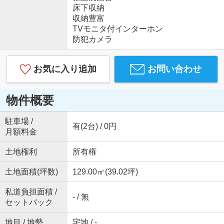
床下収納
収納豊富
TVモニタ付インターホン
防犯カメラ
お気に入り追加
お問い合わせ
物件概要
駐車場 /
有(2台) / 0円
月額料金
土地権利
所有権
土地面積(坪数)
129.00㎡(39.02坪)
私道負担面積 /
- / 無
セットバック
地目 / 地勢
宅地 / -