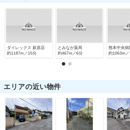
ダイレックス 萩原店
とみなが薬局
熊本中央病
約1187m／15分
約467m／6分
約1063m／
エリアの近い物件