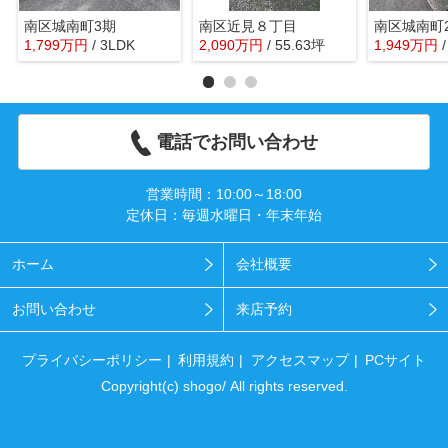
南区城南町3期
南区近見８丁目
南区城南町
1,799
万
円
/ 3LDK
2,090
万
円
/ 55.63坪
1,949
万
円
電話でお問い合わせ
営業時間：10:00～18:00
定休日：毎週水曜日・年末年始
ホーム
会社概要
お問い合わせ
来店予約
プライバシーポリシー
利用規約
アクセスマップ
PCサイト
Copyright(c) shogo/ All rights reserved.