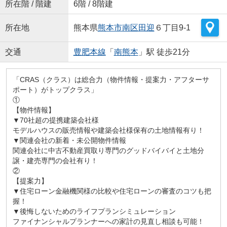
所在階 / 階建
6階 / 8階建
所在地
熊本県
熊本市南区
田迎
６丁目9-1
交通
豊肥本線
「
南熊本
」駅 徒歩21分
「CRAS（クラス）は総合力（物件情報・提案力・アフターサ
ポート）がトップクラス」
①
【物件情報】
▼70社超の提携建築会社様
モデルハウスの販売情報や建築会社様保有の土地情報有り！
▼関連会社の新着・未公開物件情報
関連会社に中古不動産買取り専門のグッドバイバイと土地分
譲・建売専門の会社有り！
②
【提案力】
▼住宅ローン金融機関様の比較や住宅ローンの審査のコツも把
握！
▼後悔しないためのライフプランシミュレーション
ファイナンシャルプランナーへの家計の見直し相談も可能！