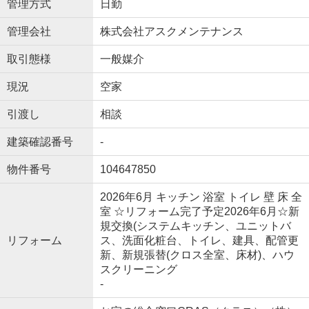
管理方式
日勤
管理会社
株式会社アスクメンテナンス
取引態様
一般媒介
現況
空家
引渡し
相談
建築確認番号
-
物件番号
104647850
2026年6月 キッチン 浴室 トイレ 壁 床 全
室 ☆リフォーム完了予定2026年6月☆新
規交換(システムキッチン、ユニットバ
リフォーム
ス、洗面化粧台、トイレ、建具、配管更
新、新規張替(クロス全室、床材)、ハウ
スクリーニング
-