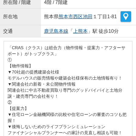
所在階 / 階建
4階 / 7階建
所在地
熊本県
熊本市西区
池田
１丁目1-81
交通
鹿児島本線
「
上熊本
」駅 徒歩10分
「CRAS（クラス）は総合力（物件情報・提案力・アフターサ
ポート）がトップクラス」
①
【物件情報】
▼70社超の提携建築会社様
モデルハウスの販売情報や建築会社様保有の土地情報有り！
▼関連会社の新着・未公開物件情報
関連会社に中古不動産買取り専門のグッドバイバイと土地分
譲・建売専門の会社有り！
②
【提案力】
▼住宅ローン金融機関様の比較や住宅ローンの審査のコツも把
握！
▼後悔しないためのライフプランシミュレーション
ファイナンシャルプランナーへの家計の見直し相談も可能！