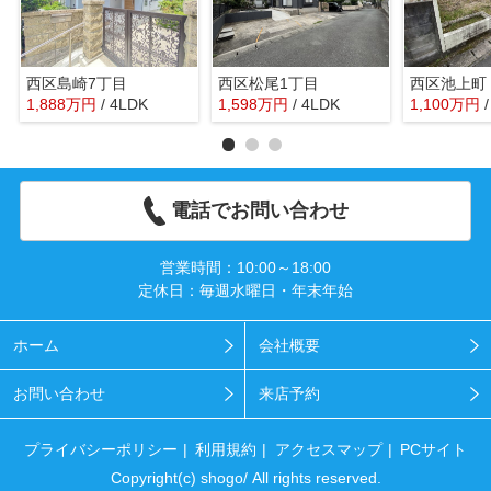
西区島崎7丁目
西区松尾1丁目
西区池上町
1,888
万
円
/ 4LDK
1,598
万
円
/ 4LDK
1,100
万
円
電話でお問い合わせ
営業時間：10:00～18:00
定休日：毎週水曜日・年末年始
ホーム
会社概要
お問い合わせ
来店予約
プライバシーポリシー
利用規約
アクセスマップ
PCサイト
Copyright(c) shogo/ All rights reserved.