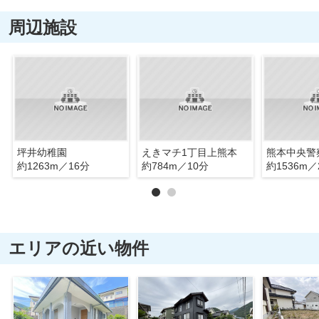
周辺施設
坪井幼稚園
えきマチ1丁目上熊本
約1263m／16分
約784m／10分
約1536m／
エリアの近い物件