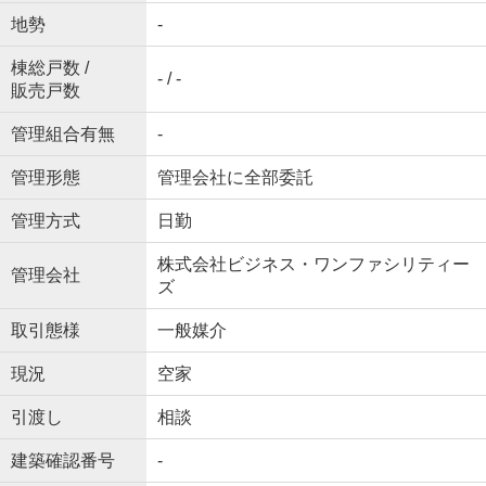
地勢
-
棟総戸数 /
- / -
販売戸数
管理組合有無
-
管理形態
管理会社に全部委託
管理方式
日勤
株式会社ビジネス・ワンファシリティー
管理会社
ズ
取引態様
一般媒介
現況
空家
引渡し
相談
建築確認番号
-