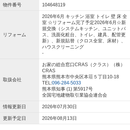
物件番号
104648119
2026年6月 キッチン 浴室 トイレ 壁 床 全
室 ☆リフォーム完了予定2026年6月☆新
規交換（システムキッチン、ユニットバ
リフォーム
ス、洗面化粧台、トイレ、建具、配管更
新）、新規貼替（クロス全室、床材）、
ハウスクリーニング
-
お家の総合窓口CRAS（クラス）（株）
CRAS
熊本県熊本市中央区本荘５丁目10-18
取扱会社
TEL:
096-284-5033
熊本県知事 (1) 第5917号
全国宅地建物取引業協会連合会
情報更新日
2026年07月30日
更新予定日
2026年08月13日