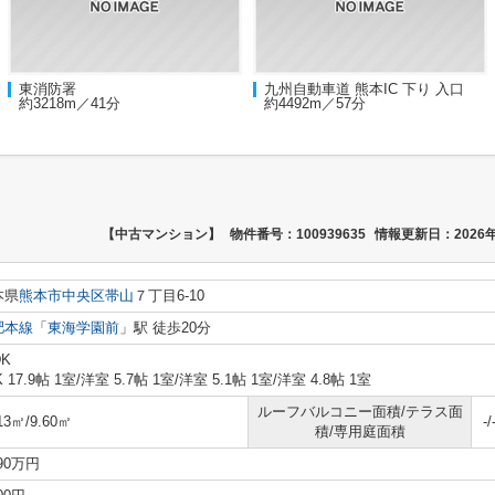
東消防署
九州自動車道 熊本IC 下り 入口
約3218m／41分
約4492m／57分
【中古マンション】
物件番号：100939635
情報更新日：2026年
本県
熊本市中央区
帯山
７丁目6-10
肥本線
「
東海学園前
」駅 徒歩20分
DK
K 17.9帖 1室
/
洋室 5.7帖 1室
/
洋室 5.1帖 1室
/
洋室 4.8帖 1室
ルーフバルコニー面積/テラス面
13㎡/9.60㎡
-/
積/専用庭面積
990万円