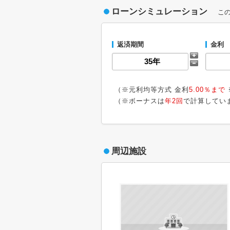
ローンシミュレーション
こ
返済期間
金利
（※元利均等方式 金利
5.00％まで
（※ボーナスは
年2回
で計算してい
周辺施設