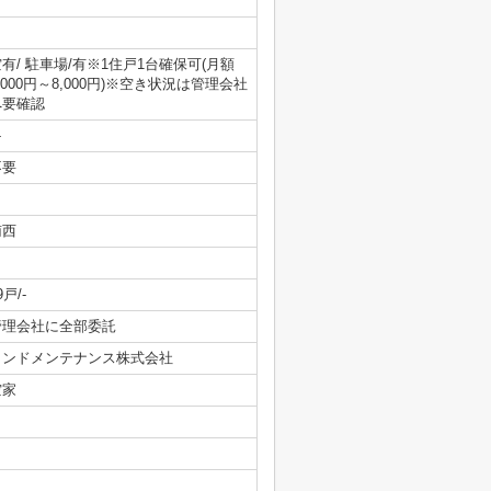
有/ 駐車場/有※1住戸1台確保可(月額
,000円～8,000円)※空き状況は管理会社
へ要確認
-
不要
南西
9戸/-
管理会社に全部委託
ランドメンテナンス株式会社
空家