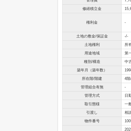
管理費
7,
修繕積立金
15
権利金
-
土地の敷金/保証金
-/-
土地権利
所
用途地域
第
種別/構造
中
築年月（築年数）
19
所在階/階建
4階
管理組合有無
-
管理方式
日
取引態様
一
引渡し
相
物件番号
100
20