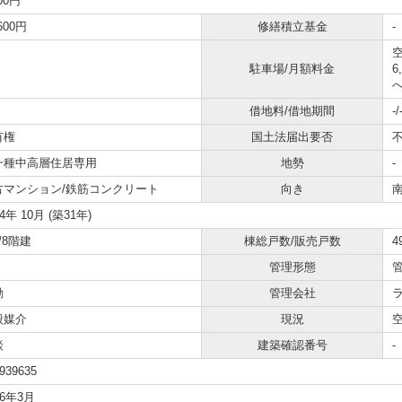
700円
,600円
修繕積立基金
-
空
駐車場/月額料金
6
借地料/借地期間
-/
有権
国土法届出要否
一種中高層住居専用
地勢
-
古マンション/鉄筋コンクリート
向き
94年 10月 (築31年)
/8階建
棟総戸数/販売戸数
4
管理形態
勤
管理会社
般媒介
現況
談
建築確認番号
-
939635
26年3月