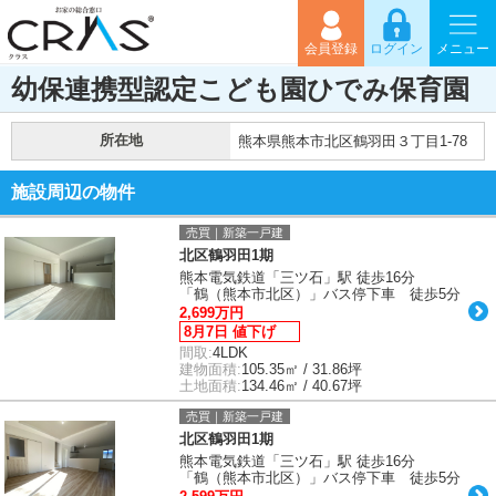
会員登録
ログイン
メニュー
幼保連携型認定こども園ひでみ保育園
所在地
熊本県熊本市北区鶴羽田３丁目1-78
施設周辺の物件
売買｜新築一戸建
北区鶴羽田1期
熊本電気鉄道「三ツ石」駅 徒歩16分
「鶴（熊本市北区）」バス停下車 徒歩5分
2,699万円
8月7日 値下げ
間取:
4LDK
建物面積:
105.35㎡ / 31.86坪
土地面積:
134.46㎡ / 40.67坪
売買｜新築一戸建
北区鶴羽田1期
熊本電気鉄道「三ツ石」駅 徒歩16分
「鶴（熊本市北区）」バス停下車 徒歩5分