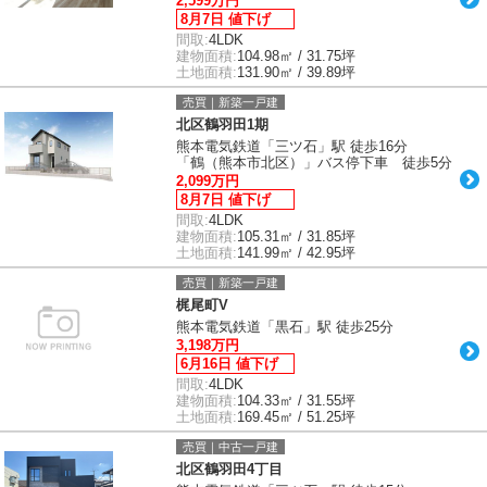
2,599万円
8月7日 値下げ
間取:
4LDK
建物面積:
104.98㎡ / 31.75坪
土地面積:
131.90㎡ / 39.89坪
売買｜新築一戸建
北区鶴羽田1期
熊本電気鉄道「三ツ石」駅 徒歩16分
「鶴（熊本市北区）」バス停下車 徒歩5分
2,099万円
8月7日 値下げ
間取:
4LDK
建物面積:
105.31㎡ / 31.85坪
土地面積:
141.99㎡ / 42.95坪
売買｜新築一戸建
梶尾町V
熊本電気鉄道「黒石」駅 徒歩25分
3,198万円
6月16日 値下げ
間取:
4LDK
建物面積:
104.33㎡ / 31.55坪
土地面積:
169.45㎡ / 51.25坪
売買｜中古一戸建
北区鶴羽田4丁目