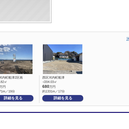
河内町船津2区画
西区河内町船津
0.82㎡
-/204.03㎡
680
万円
万円
71m／19分
約1331m／17分
詳細を見る
詳細を見る