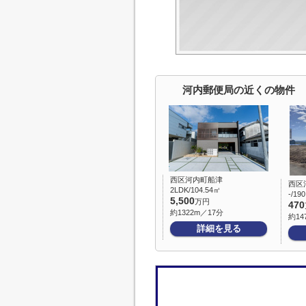
河内郵便局の近くの物件
西区河内町船津
西区
2LDK/104.54㎡
-/19
5,500
万円
470
約1322m／17分
約14
詳細を見る