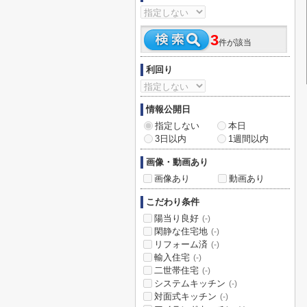
3
件が該当
利回り
情報公開日
指定しない
本日
3日以内
1週間以内
画像・動画あり
画像あり
動画あり
こだわり条件
陽当り良好
(-)
閑静な住宅地
(-)
リフォーム済
(-)
輸入住宅
(-)
二世帯住宅
(-)
システムキッチン
(-)
対面式キッチン
(-)