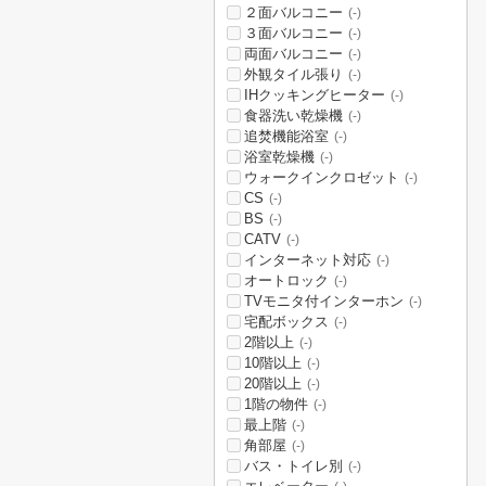
２面バルコニー
(-)
３面バルコニー
(-)
両面バルコニー
(-)
外観タイル張り
(-)
IHクッキングヒーター
(-)
食器洗い乾燥機
(-)
追焚機能浴室
(-)
浴室乾燥機
(-)
ウォークインクロゼット
(-)
CS
(-)
BS
(-)
CATV
(-)
インターネット対応
(-)
オートロック
(-)
TVモニタ付インターホン
(-)
宅配ボックス
(-)
2階以上
(-)
10階以上
(-)
20階以上
(-)
1階の物件
(-)
最上階
(-)
角部屋
(-)
バス・トイレ別
(-)