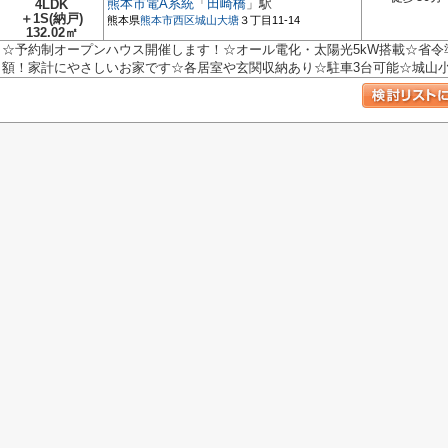
熊本市電A系統
「
田崎橋
」駅
4LDK
＋1S(納戸)
熊本県
熊本市西区
城山大塘
３丁目11-14
132.02㎡
☆予約制オープンハウス開催します！☆オール電化・太陽光5kW搭載☆省
額！家計にやさしいお家です☆各居室や玄関収納あり☆駐車3台可能☆城山小・