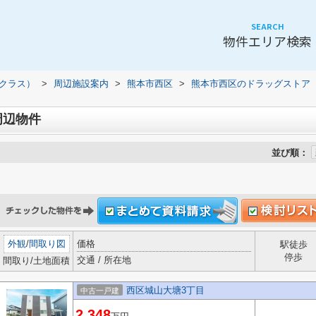
SEARCH
物件エリア検索
（クラス）
>
周辺施設案内
>
熊本市西区
>
熊本市西区のドラッグストア
周辺物件
並び順：
外観
/
間取り図
価格
駅徒歩
停歩
交通 / 所在地
間取り/土地面積
西区城山大塘3丁目
中古一戸建
2,348