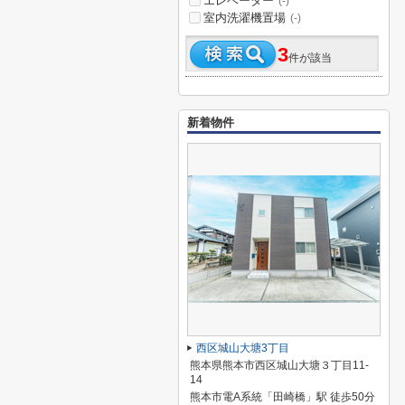
エレベーター
(-)
室内洗濯機置場
(-)
3
件が該当
新着物件
西区城山大塘3丁目
熊本県熊本市西区城山大塘３丁目11-
14
熊本市電A系統「田崎橋」駅 徒歩50分