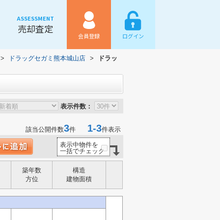
ASSESSMENT
売却査定
会員登録
ログイン
>
ドラッグセガミ熊本城山店
>
ドラッ
表示件数：
3
1-3
該当公開件数
件
件表示
表示中物件を
一括でチェック
築年数
構造
方位
建物面積