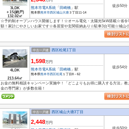
万円
徒歩50分
熊本市電A系統
「
田崎橋
」駅
3LDK
＋1S(納戸)
熊本県
熊本市西区
城山大塘
３丁目11-14
132.02㎡
☆予約制オープンハウス開催します！☆オール電化・太陽光5kW搭載☆省
額！家計にやさしいお家です☆各居室や玄関収納あり☆駐車3台可能☆城山小・
西区松尾1丁目
中古一戸建
1,598
万円
徒歩54分
熊本市電A系統
「
田崎橋
」駅
4LDK
熊本県
熊本市西区
松尾
１丁目8－62
213.64㎡
お金の無料相談キャンペーン実施中！「どこよりもお得に購入する方法」教え
金の専門家）が多数在籍！
西区城山大塘3丁目
中古一戸建
2,448
万円
徒歩50分