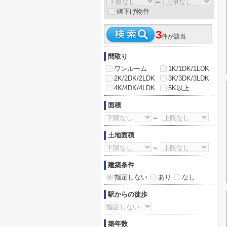
～
値下げ物件
3
件が該当
間取り
ワンルーム
1K/1DK/1LDK
2K/2DK/2LDK
3K/3DK/3LDK
4K/4DK/4LDK
5K以上
面積
～
土地面積
～
建築条件
指定しない
あり
なし
駅からの徒歩
築年数