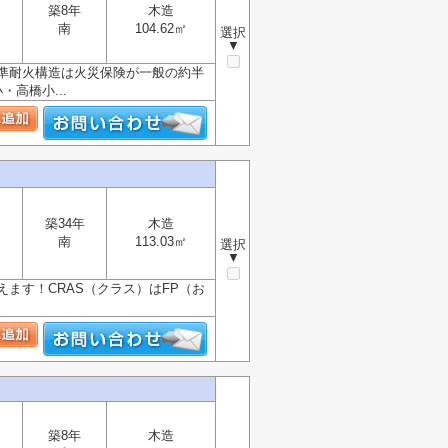
築8年
木造
南
104.62㎡
選択
▼
令準耐火構造は火災保険が一般の約半
高橋小...
築34年
木造
南
113.03㎡
選択
▼
ます！CRAS（クラス）はFP（お
築8年
木造