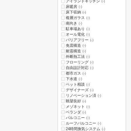
アイランドキッチン
(-)
床暖房
(-)
床下収納
(-)
複層ガラス
(-)
南向き
(-)
駐車場あり
(-)
オール電化
(-)
バリアフリー
(-)
免震構造
(-)
耐震構造
(-)
外断熱工法
(-)
フローリング
(-)
自由設計対応
(-)
都市ガス
(-)
下水道
(-)
ペット相談
(-)
デザイナーズ
(-)
リノベーション済
(-)
眺望良好
(-)
メゾネット
(-)
ベランダ
(-)
バルコニー
(-)
ルーフバルコニー
(-)
24時間換気システム
(-)