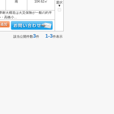
南
104.62㎡
選択
▼
令準耐火構造は火災保険が一般の約半
高橋小...
3
1-3
該当公開件数
件
件表示