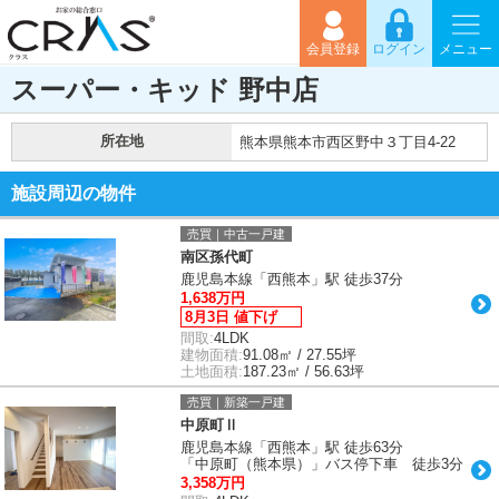
会員登録
ログイン
メニュー
スーパー・キッド 野中店
所在地
熊本県熊本市西区野中３丁目4-22
施設周辺の物件
売買｜中古一戸建
南区孫代町
鹿児島本線「西熊本」駅 徒歩37分
1,638万円
8月3日 値下げ
間取:
4LDK
建物面積:
91.08㎡ / 27.55坪
土地面積:
187.23㎡ / 56.63坪
売買｜新築一戸建
中原町Ⅱ
鹿児島本線「西熊本」駅 徒歩63分
「中原町（熊本県）」バス停下車 徒歩3分
3,358万円