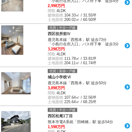
「小島行在所入口」バス停下車 徒歩4分
2,998万円
間取:
4LDK
建物面積:
104.33㎡ / 31.55坪
土地面積:
200.02㎡ / 60.50坪
売買｜中古一戸建
西区役所前Ⅳ
鹿児島本線「西熊本」駅 徒歩73分
「小島行在所入口」バス停下車 徒歩3分
3,298万円
間取:
4LDK
建物面積:
111.78㎡ / 33.81坪
土地面積:
204.11㎡ / 61.74坪
売買｜新築一戸建
城山小学校Ⅵ
鹿児島本線「西熊本」駅 徒歩50分
3,898万円
間取:
4LDK
建物面積:
107.64㎡ / 32.56坪
土地面積:
225.64㎡ / 68.25坪
売買｜中古一戸建
西区松尾1丁目
熊本市電A系統「田崎橋」駅 徒歩54分
1,598万円
間取:
4LDK