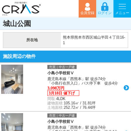
会員登録
ログイン
メニュー
城山公園
熊本県熊本市西区城山半田４丁目16-
所在地
1
施設周辺の物件
売買｜中古一戸建
小島小学校前Ⅴ
鹿児島本線「西熊本」駅 徒歩74分
「小島行在所入口」バス停下車 徒歩4分
3,098万円
3月18日 値下げ
間取:
4LDK
建物面積:
105.16㎡ / 31.81坪
土地面積:
252.72㎡ / 76.44坪
売買｜中古一戸建
小島小学校前Ⅴ
鹿児島本線「西熊本」駅 徒歩74分