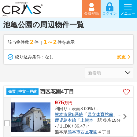
会員登録
ログイン
メニュー
池亀公園の周辺物件一覧
2
1～2
該当物件数
件
件を表示
変更
絞り込み条件：
なし
西区花園4丁目
売買 | 中古一戸建
975
万
円
利回り：表面8.00% / -
熊本市電B系統
「
県立体育館前
」駅 徒歩13分
鹿児島本線
「
上熊本
」駅 徒歩15分
- / 1LDK / 36.47㎡
熊本県
熊本市西区
花園
４丁目