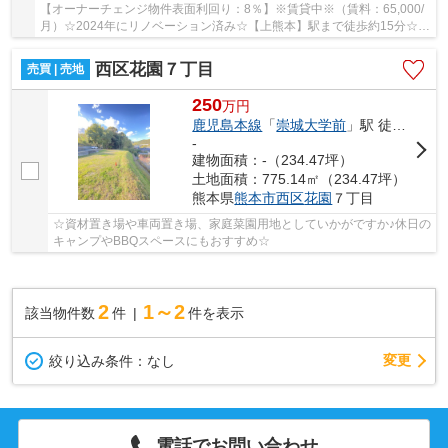
【オーナーチェンジ物件表面利回り：8％】※賃貸中※（賃料：65,000/
月）☆2024年にリノベーション済み☆【上熊本】駅まで徒歩約15分☆コ
ンパクトな平屋☆ひとり暮らしにもおすすめです♪
西区花園７丁目
売買 | 売地
250
万
円
鹿児島本線
「
崇城大学前
」駅 徒歩20分
-
建物面積：-（234.47坪）
土地面積：775.14㎡（234.47坪）
熊本県
熊本市西区
花園
７丁目
☆資材置き場や車両置き場、家庭菜園用地としていかがですか♪休日の
キャンプやBBQスペースにもおすすめ☆
2
1～2
該当物件数
件
件を表示
変更
絞り込み条件：
なし
電話でお問い合わせ