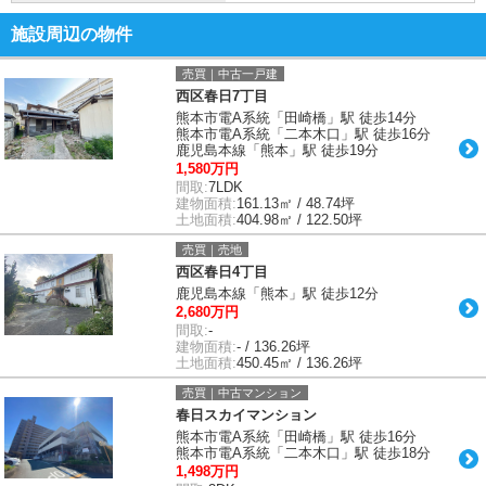
施設周辺の物件
売買｜中古一戸建
西区春日7丁目
熊本市電A系統「田崎橋」駅 徒歩14分
熊本市電A系統「二本木口」駅 徒歩16分
鹿児島本線「熊本」駅 徒歩19分
1,580万円
間取:
7LDK
建物面積:
161.13㎡ / 48.74坪
土地面積:
404.98㎡ / 122.50坪
売買｜売地
西区春日4丁目
鹿児島本線「熊本」駅 徒歩12分
2,680万円
間取:
-
建物面積:
- / 136.26坪
土地面積:
450.45㎡ / 136.26坪
売買｜中古マンション
春日スカイマンション
熊本市電A系統「田崎橋」駅 徒歩16分
熊本市電A系統「二本木口」駅 徒歩18分
1,498万円