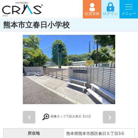
会員登録
ログイン
メニュー
熊本市立春日小学校
前
次
画像タップで拡大表示【
1
/1】
所在地
熊本県熊本市西区春日５丁目3-5