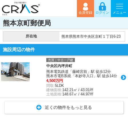
会員登録
ログイン
メニュー
熊本京町郵便局
所在地
熊本県熊本市中央区京町１丁目6-23
施設周辺の物件
売買｜中古一戸建
中央区内坪井町
熊本電気鉄道「藤崎宮前」駅 徒歩12分
熊本市電B系統「本妙寺入口」駅 徒歩14分
4,500万円
間取:
5LDK
建物面積:
142.21㎡ / 43.01坪
土地面積:
148.67㎡ / 44.97坪
近くの物件をもっと見る