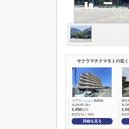
サクラマチクマモトの近く
コアマンション島崎南
西区
3LDK/65.28㎡
4LDK
2,090
1,5
万円
約2317m／29分
約62
詳細を見る