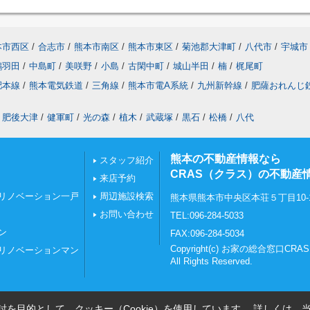
本市西区
/
合志市
/
熊本市南区
/
熊本市東区
/
菊池郡大津町
/
八代市
/
宇城市
鶴羽田
/
中島町
/
美咲野
/
小島
/
古閑中町
/
城山半田
/
楠
/
梶尾町
肥本線
/
熊本電気鉄道
/
三角線
/
熊本市電A系統
/
九州新幹線
/
肥薩おれんじ
肥後大津
/
健軍町
/
光の森
/
植木
/
武蔵塚
/
黒石
/
松橋
/
八代
熊本の不動産情報なら
スタッフ紹介
CRAS（クラス）の不動産
来店予約
リノベーション一戸
周辺施設検索
熊本県熊本市中央区本荘５丁目10-
お問い合わせ
TEL:096-284-5033
ン
FAX:096-284-5034
Copyright(c) お家の総合窓口C
リノベーションマン
All Rights Reserved.
を目的として、クッキー（Cookie）を使用しています。
詳しくは、