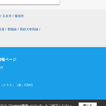
/
玉名市
/
菊池市
鉄道
/
肥薩線
/
西鉄大牟田線
/
情報ページ
18
RAS（クラス）（株）CRAS
当社の
をご確認ください。
閉じる
「Cookieの取扱いについて」