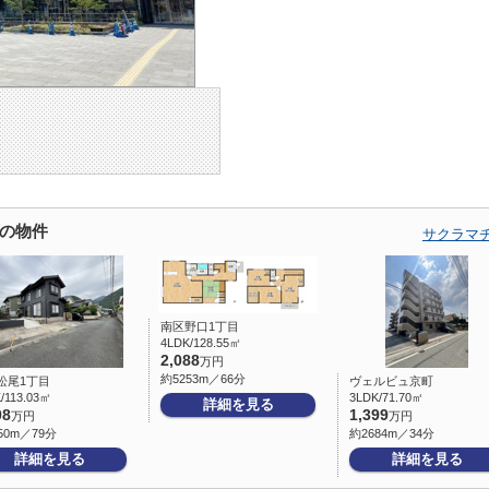
の物件
サクラマ
南区野口1丁目
4LDK/128.55㎡
2,088
万円
約5253m／66分
松尾1丁目
ヴェルビュ京町
/113.03㎡
3LDK/71.70㎡
詳細を見る
98
1,399
万円
万円
50m／79分
約2684m／34分
詳細を見る
詳細を見る