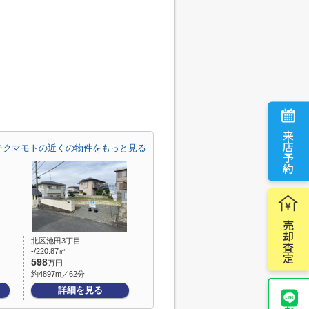
来店予約
チクマモトの近くの物件をもっと見る
売却査定
北区池田3丁目
-/220.87㎡
598
万円
約4897m／62分
詳細を見る