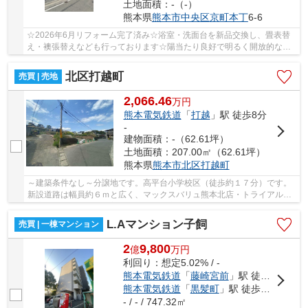
土地面積：-（-）
熊本県
熊本市中央区
京町本丁
6-6
☆2026年6月リフォーム完了済み☆浴室・洗面台を新品交換し、畳表替
え・襖張替えなども行っております☆陽当たり良好で明るく開放的な住
空間☆敷地内平置駐車場1台確保済☆壺川小・京陵中☆
北区打越町
売買 | 売地
2,066.46
万
円
熊本電気鉄道
「
打越
」駅 徒歩8分
-
建物面積：-（62.61坪）
土地面積：207.00㎡（62.61坪）
熊本県
熊本市北区
打越町
～建築条件なし～分譲地です。高平台小学校区（徒歩約１７分）です。
新設道路は幅員約６ｍと広く、マックスバリュ熊本北店・トライアル清
水店まで車で約５分で着き、利便性の高いエリ...
L.Aマンション子飼
売買 | 一棟マンション
2
9,800
億
万
円
利回り：想定5.02% / -
熊本電気鉄道
「
藤崎宮前
」駅 徒歩15分
熊本電気鉄道
「
黒髪町
」駅 徒歩17分
- / - / 747.32㎡