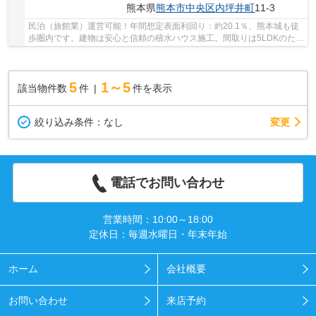
熊本県
熊本市中央区
内坪井町
11-3
民泊（旅館業）運営可能！年間想定表面利回り：約20.1％、熊本城も徒
歩圏内です。建物は安心と信頼の積水ハウス施工。間取りは5LDKのため
「大人数・ファミリー層」の受け入れで高単価...
5
1～5
該当物件数
件
件を表示
変更
絞り込み条件：
なし
電話でお問い合わせ
営業時間：10:00～18:00
定休日：毎週水曜日・年末年始
ホーム
会社概要
お問い合わせ
来店予約