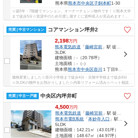
熊本県
熊本市中央区
子飼本町
1-30
☆築5年・7階建てマンション、オーナーチェンジ物件です！☆熊本大学
まで徒歩5分☆賃貸中のため引渡し後すぐに賃料収入が見込めます！
☆【子飼橋】バス停まで徒歩5分☆生活利便施設へのアク...
コアマンション坪井2
売買 | 中古マンション
2,198
万
円
熊本電気鉄道
「
藤崎宮前
」駅 徒歩13分
3LDK
建物面積：-（20.78坪）
土地面積：-（-）
熊本県
熊本市中央区
壺川
１丁目9-32
価格変更しました☆壺川小学校まで徒歩4分・京陵中学校まで徒歩9分
☆3LDKの物件をお預かりしました☆内装リフォーム済み☆ペット相談可
☆南向き日当たり良好！☆キッチンには勝手口あり☆壺川...
中央区内坪井町
売買 | 中古一戸建
4,500
万
円
熊本電気鉄道
「
藤崎宮前
」駅 徒歩12分
熊本市電B系統
「
本妙寺入口
」駅 徒歩14分
5LDK
建物面積：142.21㎡（43.01坪）
土地面積：148.67㎡（44.97坪）