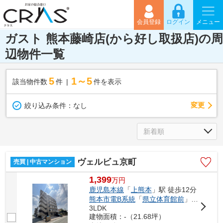
会員登録
ログイン
メニュー
ガスト 熊本藤崎店(から好し取扱店)の周
辺物件一覧
5
1～5
該当物件数
件
件を表示
変更
絞り込み条件：
なし
ヴェルビュ京町
売買 | 中古マンション
1,399
万
円
鹿児島本線
「
上熊本
」駅 徒歩12分
熊本市電B系統
「
県立体育館前
」駅 徒歩16分
3LDK
建物面積：-（21.68坪）