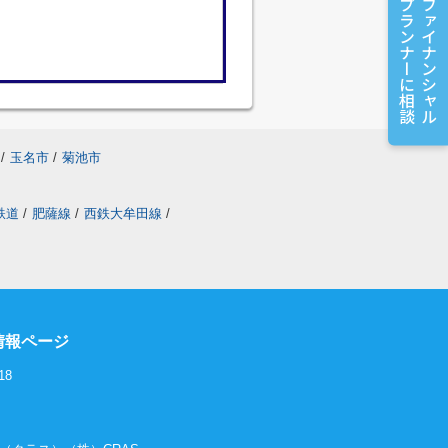
プランナーに相談
ファイナンシャル
/
玉名市
/
菊池市
鉄道
/
肥薩線
/
西鉄大牟田線
/
情報ページ
18