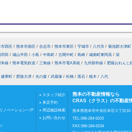
本市西区
/
熊本市南区
/
合志市
/
熊本市東区
/
宇城市
/
八代市
/
菊池郡大津町
鶴羽田
/
城山半田
/
小島
/
中島町
/
古閑中町
/
島崎
/
城南町東阿高
/
栄
肥本線
/
熊本電気鉄道
/
三角線
/
熊本市電A系統
/
九州新幹線
/
肥薩おれんじ
健軍町
/
肥後大津
/
光の森
/
武蔵塚
/
松橋
/
黒石
/
植木
/
八代
熊本の不動産情報なら
スタッフ紹介
CRAS（クラス）の不動産
来店予約
リノベーション一戸
周辺施設検索
熊本県熊本市中央区本荘５丁目10-
お問い合わせ
TEL:096-284-5033
ン
FAX:096-284-5034