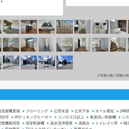
観】
※写真や図と実際の現
内洗濯機置場
フローリング
公営水道
公共下水
オール電化
24
3台可
IHクッキングヒーター
コンロ２口以上
食器洗い乾燥機
シ
追焚機能浴室
浴室乾燥機
温水洗浄便座
洗面台
トイレ２ヶ所
独