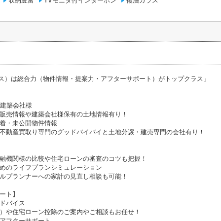
収納豊富
TVモニタ付インターホン
複層ガラス
ラス）は総合力（物件情報・提案力・アフターサポート）がトップクラス」
携建築会社様
販売情報や建築会社様保有の土地情報有り！
着・未公開物件情報
不動産買取り専門のグッドバイバイと土地分譲・建売専門の会社有り！
融機関様の比較や住宅ローンの審査のコツも把握！
めのライフプランシミュレーション
ルプランナーへの家計の見直し相談も可能！
ート】
ドバイス
）や住宅ローン控除のご案内やご相談もお任せ！
アフターサポート