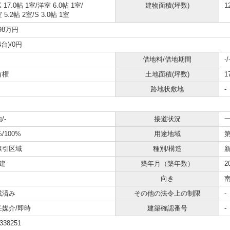
K 17.0帖 1室
/
洋室 6.0帖 1室
/
建物面積(坪数)
1
 5.2帖 2室
/
S 3.0帖 1室
498万円
4台)/0円
借地料/借地期間
-/
有権
土地面積(坪数)
1
路地状敷地
-
/-
接道状況
一
%/100%
用途地域
線引区域
種別/構造
建
築年月（築年数）
2
向き
成済み
その他の法令上の制限
-
任媒介/即時
建築確認番号
-
338251