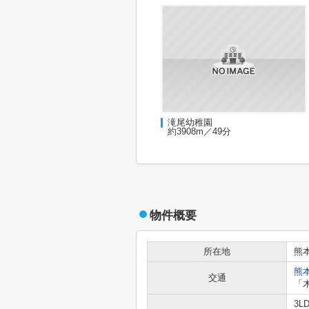
滝尾幼稚園
約3908m／49分
物件概要
所在地
熊
熊
交通
「
3L