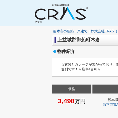
熊本市の新築一戸建て｜株式会社CRAS
上益城郡御船町木倉
物件紹介
☆玄関とガレージが繋がっており、
便利です！☆駐車4台可☆
価格
3,498
熊本
万円
熊本市電