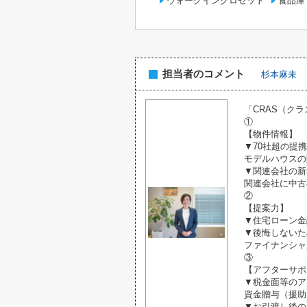
ウォークインクロゼット
食品庫
担当者のコメント
杉本麻未
「CRAS（ク
①
【物件情報】
▼70社超の提
モデルハウスの
▼関連会社の新
関連会社に中古
②
【提案力】
▼住宅ローン金
▼後悔しないた
ファイナンシャ
③
【アフターサポ
▼税金面等のア
資金贈与（援助
▼お引渡し後の