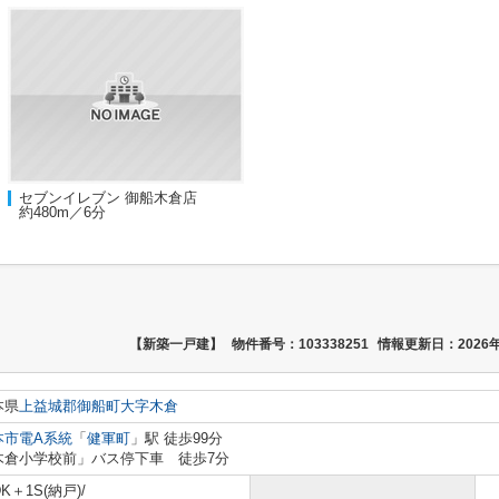
セブンイレブン 御船木倉店
約480m／6分
【新築一戸建】
物件番号：103338251
情報更新日：2026年
本県
上益城郡御船町
大字木倉
本市電A系統
「
健軍町
」駅 徒歩99分
木倉小学校前」バス停下車 徒歩7分
DK＋1S(納戸)/