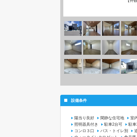
【外
設備条件
陽当り良好
閑静な住宅地
室
照明器具付き
駐車2台可
駐車
コンロ３口
バス・トイレ別