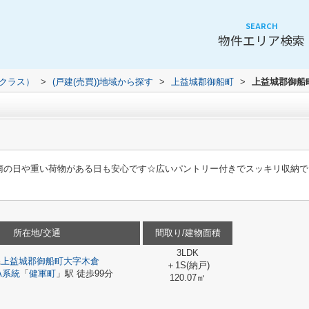
SEARCH
物件エリア検索
（クラス）
>
(戸建(売買))地域から探す
>
上益城郡御船町
>
上益城郡御船
雨の日や重い荷物がある日も安心です☆広いパントリー付きでスッキリ収納で
所在地/交通
間取り/建物面積
3LDK
県
上益城郡御船町
大字木倉
＋1S(納戸)
A系統
「
健軍町
」駅 徒歩99分
120.07㎡