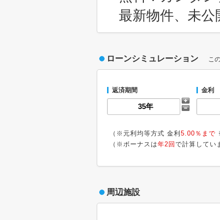
最新物件、未公
ローンシミュレーション
こ
返済期間
金利
（※元利均等方式 金利
5.00％まで
（※ボーナスは
年2回
で計算してい
周辺施設