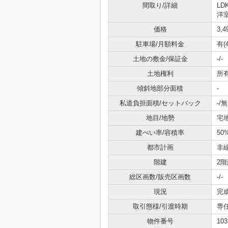
間取り/詳細
LD
洋室
価格
3,
駐車場/月額料金
有(
土地の敷金/保証金
-/-
土地権利
所
傾斜地部分面積
-
私道負担面積/セットバック
-/無
地目/地勢
宅地
建ぺい率/容積率
50
都市計画
非
階建
2階
総区画数/販売区画数
-/-
現況
完
取引態様/引渡時期
専
物件番号
103