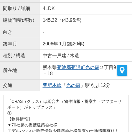
間取り / 詳細
4LDK
建物面積(坪数)
145.32㎡(43.95坪)
向き
-
築年月
2006年 1月(築20年)
種別 / 構造
中古一戸建 / 木造
熊本県
菊池郡菊陽町
光の森
２丁目9
所在地
－18
交通
豊肥本線
「
光の森
」駅 徒歩12分
「CRAS（クラス）は総合力（物件情報・提案力・アフターサ
ポート）がトップクラス」
①
【物件情報】
▼70社超の提携建築会社様
モデルハウスの販売情報や建築会社様保有の土地情報有り！