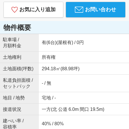
お気に入り追加
お問い合わせ
物件概要
駐車場 /
有(6台)(屋根有) / 0円
月額料金
土地権利
所有権
土地面積(坪数)
294.18㎡(88.98坪)
私道負担面積 /
- / 無
セットバック
地目 / 地勢
宅地 / -
接道状況
一方(北 公道 6.0m 間口 19.5m)
建ぺい率 /
40% / 80%
容積率