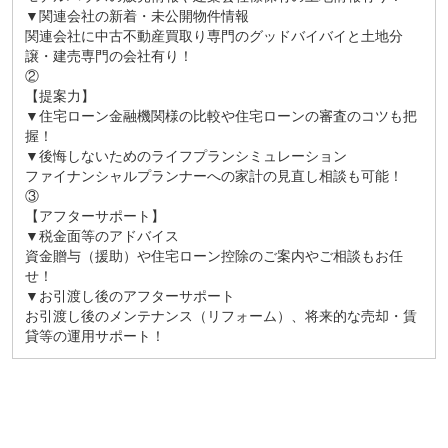
▼関連会社の新着・未公開物件情報
関連会社に中古不動産買取り専門のグッドバイバイと土地分
譲・建売専門の会社有り！
②
【提案力】
▼住宅ローン金融機関様の比較や住宅ローンの審査のコツも把
握！
▼後悔しないためのライフプランシミュレーション
ファイナンシャルプランナーへの家計の見直し相談も可能！
③
【アフターサポート】
▼税金面等のアドバイス
資金贈与（援助）や住宅ローン控除のご案内やご相談もお任
せ！
▼お引渡し後のアフターサポート
お引渡し後のメンテナンス（リフォーム）、将来的な売却・賃
貸等の運用サポート！