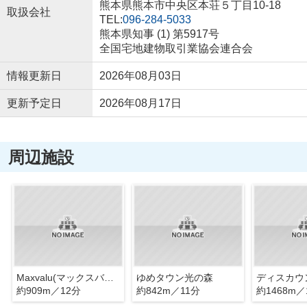
熊本県熊本市中央区本荘５丁目10-18
取扱会社
TEL:
096-284-5033
熊本県知事 (1) 第5917号
全国宅地建物取引業協会連合会
情報更新日
2026年08月03日
更新予定日
2026年08月17日
周辺施設
Maxvalu(マックスバリュ) 光の森店
ゆめタウン光の森
約909m／12分
約842m／11分
約1468m／