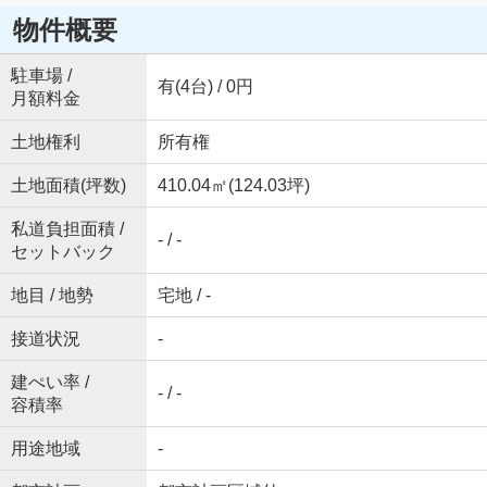
物件概要
駐車場 /
有(4台) / 0円
月額料金
土地権利
所有権
土地面積(坪数)
410.04㎡(124.03坪)
私道負担面積 /
- / -
セットバック
地目 / 地勢
宅地 / -
接道状況
-
建ぺい率 /
- / -
容積率
用途地域
-