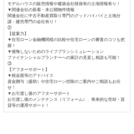
モデルハウスの販売情報や建築会社様保有の土地情報有り！
▼関連会社の新着・未公開物件情報
関連会社に中古不動産買取り専門のグッドバイバイと土地分
譲・建売専門の会社有り！
②
【提案力】
▼住宅ローン金融機関様の比較や住宅ローンの審査のコツも把
握！
▼後悔しないためのライフプランシミュレーション
ファイナンシャルプランナーへの家計の見直し相談も可能！
③
【アフターサポート】
▼税金面等のアドバイス
資金贈与（援助）や住宅ローン控除のご案内やご相談もお任
せ！
▼お引渡し後のアフターサポート
お引渡し後のメンテナンス（リフォーム）、将来的な売却・賃
貸等の運用サポート！