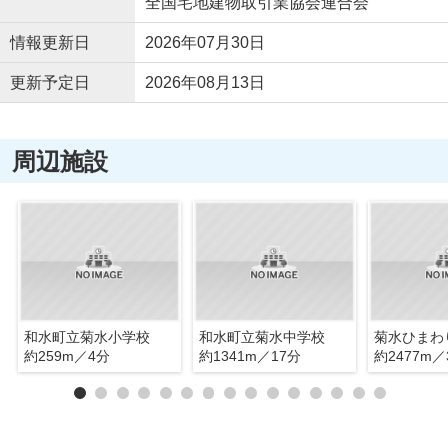
全国宅地建物取引業協会連合会
情報更新日
2026年07月30日
更新予定日
2026年08月13日
周辺施設
和水町立菊水小学校
和水町立菊水中学校
菊水ひまわ
約259m／4分
約1341m／17分
約2477m／