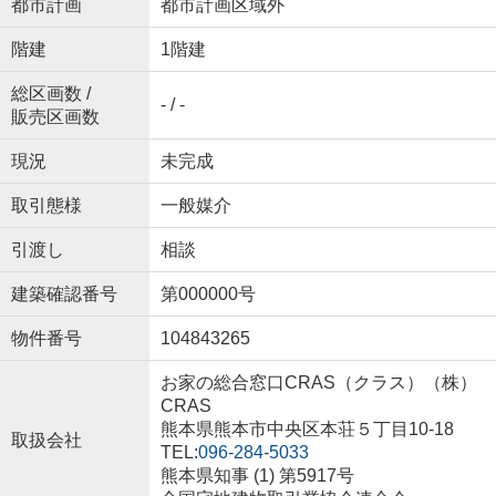
都市計画
都市計画区域外
階建
1階建
総区画数 /
- / -
販売区画数
現況
未完成
取引態様
一般媒介
引渡し
相談
建築確認番号
第000000号
物件番号
104843265
お家の総合窓口CRAS（クラス）（株）
CRAS
熊本県熊本市中央区本荘５丁目10-18
取扱会社
TEL:
096-284-5033
熊本県知事 (1) 第5917号