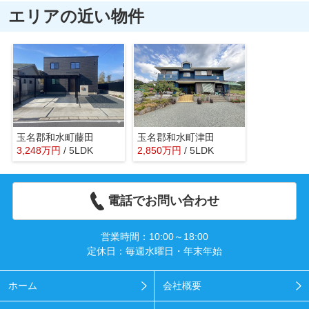
エリアの近い物件
玉名郡和水町藤田
玉名郡和水町津田
3,248
万
円
/ 5LDK
2,850
万
円
/ 5LDK
電話でお問い合わせ
営業時間：10:00～18:00
定休日：毎週水曜日・年末年始
ホーム
会社概要