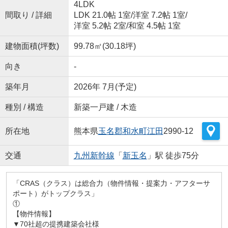
4LDK
間取り / 詳細
LDK 21.0帖 1室
/
洋室 7.2帖 1室
/
洋室 5.2帖 2室
/
和室 4.5帖 1室
建物面積(坪数)
99.78㎡(30.18坪)
向き
-
築年月
2026年 7月(予定)
種別 / 構造
新築一戸建 / 木造
所在地
熊本県
玉名郡和水町
江田
2990-12
交通
九州新幹線
「
新玉名
」駅 徒歩75分
「CRAS（クラス）は総合力（物件情報・提案力・アフターサ
ポート）がトップクラス」
①
【物件情報】
▼70社超の提携建築会社様