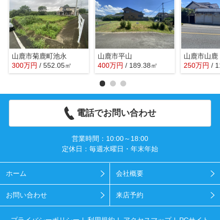
山鹿市菊鹿町池永
山鹿市平山
山鹿市山鹿
300
万
円
/ 552.05㎡
400
万
円
/ 189.38㎡
250
万
円
/ 
電話でお問い合わせ
営業時間：10:00～18:00
定休日：毎週水曜日・年末年始
ホーム
会社概要
お問い合わせ
来店予約