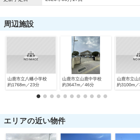
周辺施設
山鹿市立八幡小学校
山鹿市立山鹿中学校
山鹿市立山
約1768m／23分
約3647m／46分
約3100m／
エリアの近い物件