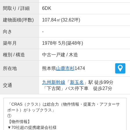
間取り / 詳細
6DK
建物面積(坪数)
107.84㎡(32.62坪)
向き
-
築年月
1978年 5月(築48年)
種別 / 構造
中古一戸建 / 木造
所在地
熊本県
山鹿市
杉
1474
九州新幹線
「
新玉名
」駅 徒歩99分
交通
「下古閑」バス停下車 徒歩27分
「CRAS（クラス）は総合力（物件情報・提案力・アフターサ
ポート）がトップクラス」
①
【物件情報】
▼70社超の提携建築会社様