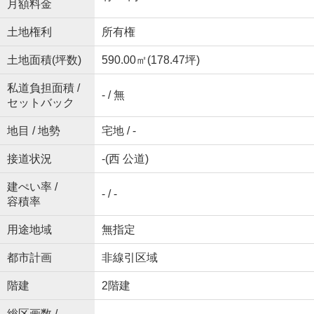
月額料金
土地権利
所有権
土地面積(坪数)
590.00㎡(178.47坪)
私道負担面積 /
- / 無
セットバック
地目 / 地勢
宅地 / -
接道状況
-(西 公道)
建ぺい率 /
- / -
容積率
用途地域
無指定
都市計画
非線引区域
階建
2階建
総区画数 /