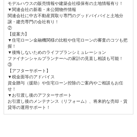
モデルハウスの販売情報や建築会社様保有の土地情報有り！
▼関連会社の新着・未公開物件情報
関連会社に中古不動産買取り専門のグッドバイバイと土地分
譲・建売専門の会社有り！
②
【提案力】
▼住宅ローン金融機関様の比較や住宅ローンの審査のコツも把
握！
▼後悔しないためのライフプランシミュレーション
ファイナンシャルプランナーへの家計の見直し相談も可能！
③
【アフターサポート】
▼税金面等のアドバイス
資金贈与（援助）や住宅ローン控除のご案内やご相談もお任
せ！
▼お引渡し後のアフターサポート
お引渡し後のメンテナンス（リフォーム）、将来的な売却・賃
貸等の運用サポート！