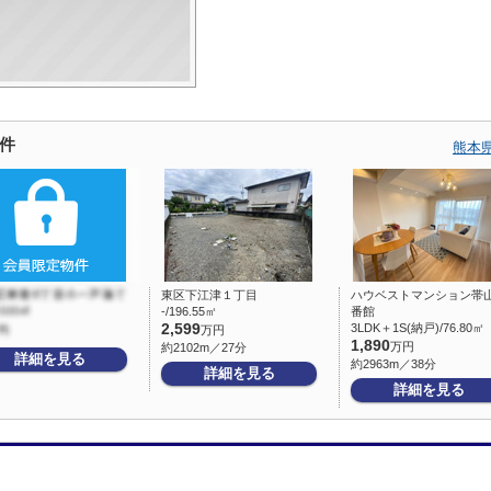
件
熊本
東区下江津１丁目
ハウベストマンション帯山
-/196.55㎡
番館
2,599
3LDK＋1S(納戸)/76.80㎡
万円
1,890
万円
約2102m／27分
詳細を見る
約2963m／38分
詳細を見る
詳細を見る