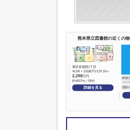
熊本県立図書館の近くの物
東区長嶺西1丁目
4LDK＋1S(納戸)/129.18㎡
2,298
万円
約4607m／58分
詳細を見る