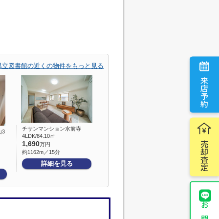
県立図書館の近くの物件をもっと見る
来店予約
チサンマンション水前寺
3
4LDK/84.10㎡
売却査定
1,690
万円
約1162m／15分
詳細を見る