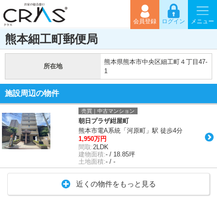
会員登録
ログイン
メニュー
熊本細工町郵便局
熊本県熊本市中央区細工町４丁目47-
所在地
1
施設周辺の物件
売買｜中古マンション
朝日プラザ紺屋町
熊本市電A系統「河原町」駅 徒歩4分
1,950万円
間取:
2LDK
建物面積:
- / 18.85坪
土地面積:
- / -
近くの物件をもっと見る