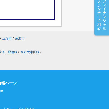
プランナーに相談
ファイナンシャル
/
玉名市
/
菊池市
鉄道
/
肥薩線
/
西鉄大牟田線
/
情報ページ
18