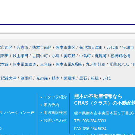
本市西区
/
合志市
/
熊本市南区
/
熊本市東区
/
菊池郡大津町
/
八代市
/
宇城市
鶴羽田
/
城山半田
/
古閑中町
/
小島
/
美咲野
/
中島町
/
梶尾町
/
松橋町松橋
肥本線
/
熊本電気鉄道
/
三角線
/
熊本市電A系統
/
九州新幹線
/
肥薩おれんじ
肥後大津
/
健軍町
/
光の森
/
植木
/
武蔵塚
/
黒石
/
松橋
/
八代
熊本の不動産情報なら
スタッフ紹介
CRAS（クラス）の不動産
来店予約
リノベーション一戸
周辺施設検索
熊本県熊本市中央区本荘５丁目10-
お問い合わせ
TEL:096-284-5033
ン
FAX:096-284-5034