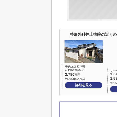
整形外科井上病院の近くの
中央区国府本町
4LDK/128.04㎡
サー
2,780
3LDK
万円
1,8
約2051m／26分
約48
詳細を見る