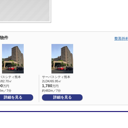
物件
整形外
パスシティ熊本
サーパスシティ熊本
/82.70㎡
2LDK/65.95㎡
90
1,780
万円
万円
2m／7分
約482m／7分
詳細を見る
詳細を見る