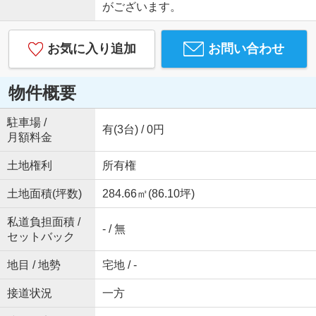
がございます。
お気に入り追加
お問い合わせ
物件概要
駐車場 /
有(3台) / 0円
月額料金
土地権利
所有権
土地面積(坪数)
284.66㎡(86.10坪)
私道負担面積 /
- / 無
セットバック
地目 / 地勢
宅地 / -
接道状況
一方