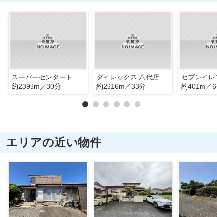
スーパーセンタートライアル八代店
ダイレックス 八代店
約2396m／30分
約2616m／33分
約401m／
エリアの近い物件