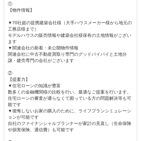
①
【物件情報】
▼70社超の提携建築会社様（大手ハウスメーカー様から地元の
工務店様まで）
モデルハウスの販売情報や建築会社様保有の土地情報がござい
ます
▼関連会社の新着・未公開物件情報
関連会社に中古不動産買取り専門のグッドバイバイと土地分
譲・建売専門の会社がございます
②
【提案力】
▼住宅ローンの知識が豊富
数多くの金融機関様の比較を行い、最適なご提案を行います。
住宅ローンの審査が通らなくて困っている方の問題解決等も可
能です
▼後悔しないお家の購入のために、ライフプランシミュレーシ
ョンが可能です
自社のファイナンシャルプランナーが家計の見直し（生命保険
や損害保険、通信費）も可能です