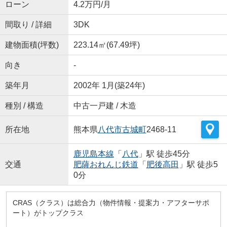
ローン
4.2万円/月
間取り / 詳細
3DK
建物面積(坪数)
223.14㎡(67.49坪)
向き
-
築年月
2002年 1月(築24年)
種別 / 構造
中古一戸建 / 木造
所在地
熊本県
八代市
古城町
2468-11
鹿児島本線
「
八代
」駅 徒歩45分
交通
肥薩おれんじ鉄道
「
肥後高田
」駅 徒歩5
0分
CRAS（クラス）は総合力（物件情報・提案力・アフターサポ
ート）がトップクラス