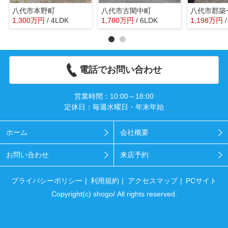
八代市本野町
八代市古閑中町
八代市郡築
1,300
万
円
/ 4LDK
1,780
万
円
/ 6LDK
1,198
万
円
電話でお問い合わせ
営業時間：10:00～18:00
定休日：毎週水曜日・年末年始
ホーム
会社概要
お問い合わせ
来店予約
プライバシーポリシー
利用規約
アクセスマップ
PCサイト
Copyright(c) shogo/ All rights reserved.