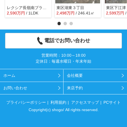
レクシア長嶺南ブライディア
東区湖東３丁目
東区下江津
2,590
万
円
/ 1LDK
2,498
万
円
/ 246.41㎡
2,599
万
円
電話でお問い合わせ
営業時間：10:00～18:00
定休日：毎週水曜日・年末年始
ホーム
会社概要
お問い合わせ
来店予約
プライバシーポリシー
利用規約
アクセスマップ
PCサイト
Copyright(c) shogo/ All rights reserved.