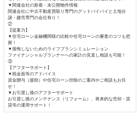
▼関連会社の新着・未公開物件情報
関連会社に中古不動産買取り専門のグッドバイバイと土地分
譲・建売専門の会社有り！
②
【提案力】
▼住宅ローン金融機関様の比較や住宅ローンの審査のコツも把
握！
▼後悔しないためのライフプランシミュレーション
ファイナンシャルプランナーへの家計の見直し相談も可能！
③
【アフターサポート】
▼税金面等のアドバイス
資金贈与（援助）や住宅ローン控除のご案内やご相談もお任
せ！
▼お引渡し後のアフターサポート
お引渡し後のメンテナンス（リフォーム）、将来的な売却・賃
貸等の運用サポート！