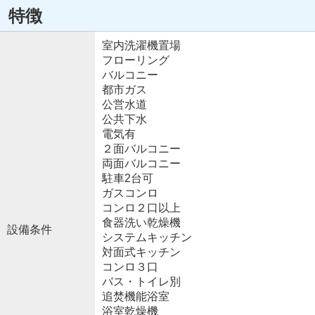
特徴
室内洗濯機置場
フローリング
バルコニー
都市ガス
公営水道
公共下水
電気有
２面バルコニー
両面バルコニー
駐車2台可
ガスコンロ
コンロ２口以上
食器洗い乾燥機
設備条件
システムキッチン
対面式キッチン
コンロ３口
バス・トイレ別
追焚機能浴室
浴室乾燥機