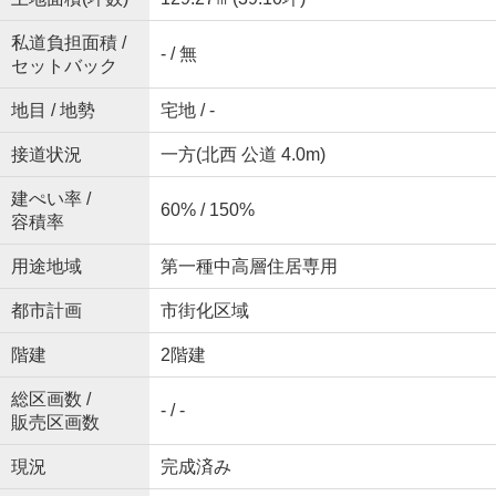
私道負担面積 /
- / 無
セットバック
地目 / 地勢
宅地 / -
接道状況
一方(北西 公道 4.0m)
建ぺい率 /
60% / 150%
容積率
用途地域
第一種中高層住居専用
都市計画
市街化区域
階建
2階建
総区画数 /
- / -
販売区画数
現況
完成済み