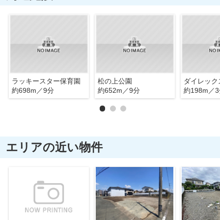
ラッキースター保育園
松の上公園
ダイレック
約698m／9分
約652m／9分
約198m／
エリアの近い物件