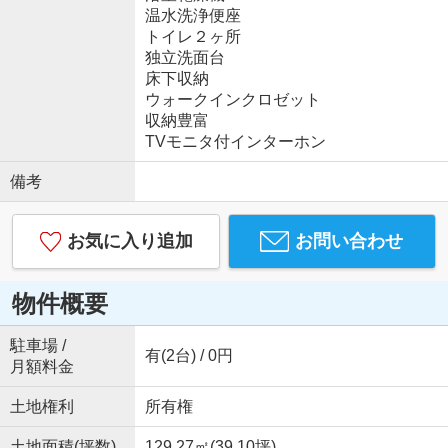
温水洗浄便座
トイレ２ヶ所
独立洗面台
床下収納
ウォークインクロゼット
収納豊富
TVモニタ付インターホン
備考
お気に入り追加
お問い合わせ
物件概要
駐車場 /
有(2台) / 0円
月額料金
土地権利
所有権
土地面積(坪数)
129.27㎡(39.10坪)