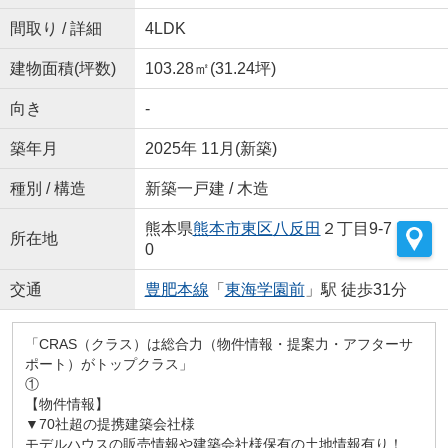
間取り / 詳細
4LDK
建物面積(坪数)
103.28㎡(31.24坪)
向き
-
築年月
2025年 11月(新築)
種別 / 構造
新築一戸建 / 木造
熊本県
熊本市東区
八反田
２丁目9-7
所在地
0
交通
豊肥本線
「
東海学園前
」駅 徒歩31分
「CRAS（クラス）は総合力（物件情報・提案力・アフターサ
ポート）がトップクラス」
①
【物件情報】
▼70社超の提携建築会社様
モデルハウスの販売情報や建築会社様保有の土地情報有り！