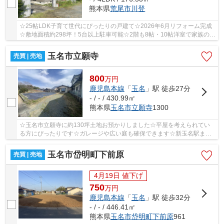
熊本県
荒尾市
川登
☆25帖LDK子育て世代にぴったりの戸建て☆2026年6月リフォーム完成
☆敷地面積約298坪！5台以上駐車可能☆2階も8帖・10帖洋室で家族のプ
ライベート空間も確保できます☆日当たり良好のテラス...
玉名市立願寺
売買 | 売地
800
万
円
鹿児島本線
「
玉名
」駅 徒歩27分
- / - / 430.99㎡
熊本県
玉名市
立願寺
1300
☆玉名市立願寺に約130坪土地お預かりしました☆平屋を考えられてい
る方にぴったりです☆ガレージや広い庭も確保できます☆新玉名駅まで
車で約10分！利便性の良い立地です☆玉名町小・玉名...
玉名市岱明町下前原
売買 | 売地
4月19日 値下げ
750
万
円
鹿児島本線
「
玉名
」駅 徒歩32分
- / - / 446.41㎡
熊本県
玉名市
岱明町下前原
961