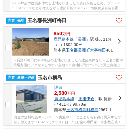
☆135坪超の建築条件なし土地が出ました☆奥行があるため、プライベ
ートスペースなどを考えながら建築可能☆スーパーや飲食店も徒歩圏内
にあり、利便性も良好です☆大野小学校・岱明中学校...
玉名郡長洲町梅田
売買 | 売地
850
万
円
鹿児島本線
「
長洲
」駅 徒歩11分
- / - / 1602.00㎡
熊本県
玉名郡長洲町
大字梅田
461
☆長洲町梅田に484坪超の土地が出ました☆建築条件なし☆玉名方面や
荒尾方面にアクセスしやすい立地☆※農地転用については買主負担とな
ります
玉名市横島
売買 | 新築一戸建
新築
2,580
万
円
鹿児島本線
「
肥後伊倉
」駅 徒歩69分
- / 4LDK / 99.78㎡
熊本県
玉名市
横島町横島
2967-12他
お金の無料相談キャンペーン実施中！「どこよりもお得に購入する方
法」教えます！CRAS（クラス）はFP（お金の専門家）が多数在籍！