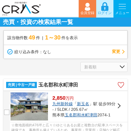
会員登録
ログイン
メニュー
売買・投資の検索結果一覧
49
1～30
該当物件数
件
件を表示
変更
絞り込み条件：
なし
玉名郡和水町津田
売買 | 中古一戸建
2,850
万
円
九州新幹線
「
新玉名
」駅 徒歩99分
- / 5LDK / 205.67㎡
熊本県
玉名郡和水町
津田
2074-1
☆敷地面積約476坪と広々☆ゆとりあるお庭と複数台の駐車スペースを
確保でき、事務所も備えているため、事業所・営業所・店舗など幅広い