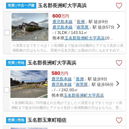
玉名郡長洲町大字高浜
売買 | 中古一戸建
600
万
円
鹿児島本線
「
長洲
」駅 徒歩9分
鹿児島本線
「
南荒尾
」駅 徒歩57分
- / 3LDK / 143.51㎡
熊本県
玉名郡長洲町
大字高浜
1094-1
☆清里小まですぐそば！☆長洲駅まで徒歩10分圏内とアクセス良好☆長
洲勤務の方はもちろん、荒尾や玉名方面にお勤めの方にもおすすめです
☆清里小・長洲中エリア☆
玉名郡長洲町大字高浜
売買 | 売地
580
万
円
鹿児島本線
「
長洲
」駅 徒歩9分
鹿児島本線
「
南荒尾
」駅 徒歩56分
- / - / 242.00㎡
熊本県
玉名郡長洲町
大字高浜
☆長洲町高浜に70坪越えの土地がでました☆清里小まですぐそば！☆長
洲駅まで徒歩10分圏内とアクセス良好☆長洲勤務の方はもちろん、荒尾
や玉名方面にお勤めの方にもおすすめです☆清里小・...
玉名郡玉東町稲佐
売買 | 売地