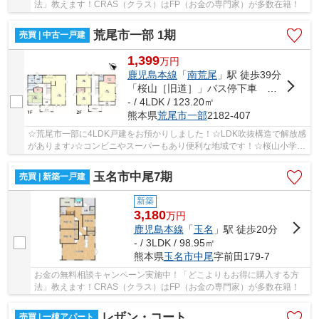
法」教えます！CRAS（クラス）はFP（お金の専門家）が多数在籍！
荒尾市一部 1期
売買 | 中古一戸建
1,399
万
円
鹿児島本線
「
南荒尾
」駅 徒歩39分
「桜山［旧道］」バス停下車 徒歩5分
- / 4LDK / 123.20㎡
熊本県
荒尾市
一部
2182-407
☆荒尾市一部に4LDK戸建をお預かりしました！☆LDK吹抜構造で解放感
があります♪☆コンビニやスーパーもあり便利な地域です！☆桜山小学校
まで徒歩約11分（856ｍ）・荒尾第4中学校エリア☆
玉名市中尾7期
売買 | 新築一戸建
新築
3,180
万
円
鹿児島本線
「
玉名
」駅 徒歩20分
- / 3LDK / 98.95㎡
熊本県
玉名市
中尾
字前田179-7
お金の無料相談キャンペーン実施中！「どこよりもお得に購入する方
法」教えます！CRAS（クラス）はFP（お金の専門家）が多数在籍！
レザン・コート
売買 | 一棟アパート