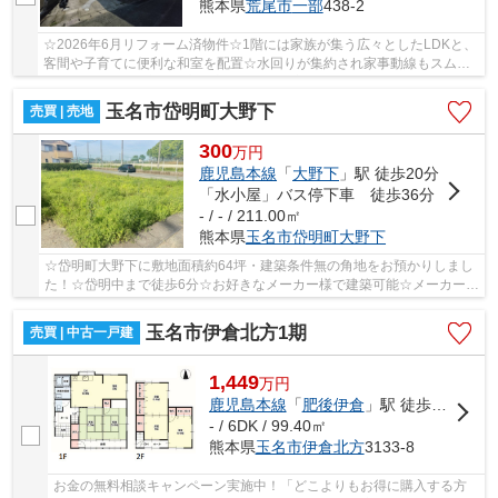
熊本県
荒尾市
一部
438-2
☆2026年6月リフォーム済物件☆1階には家族が集う広々としたLDKと、
客間や子育てに便利な和室を配置☆水回りが集約され家事動線もスムー
ズ！☆2階には独立性の高い広々とした洋室♪バルコニ...
玉名市岱明町大野下
売買 | 売地
300
万
円
鹿児島本線
「
大野下
」駅 徒歩20分
「水小屋」バス停下車 徒歩36分
- / - / 211.00㎡
熊本県
玉名市
岱明町大野下
☆岱明町大野下に敷地面積約64坪・建築条件無の角地をお預かりしまし
た！☆岱明中まで徒歩6分☆お好きなメーカー様で建築可能☆メーカー様
のご紹介もできます☆大野小・岱明中学校エリア☆
玉名市伊倉北方1期
売買 | 中古一戸建
1,449
万
円
鹿児島本線
「
肥後伊倉
」駅 徒歩21分
- / 6DK / 99.40㎡
熊本県
玉名市
伊倉北方
3133-8
お金の無料相談キャンペーン実施中！「どこよりもお得に購入する方