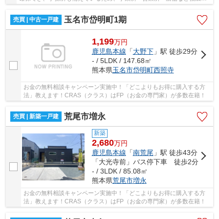
用途におすすめです☆県道443号線沿いの利便性も良好☆
玉名市岱明町1期
売買 | 中古一戸建
1,199
万
円
鹿児島本線
「
大野下
」駅 徒歩29分
- / 5LDK / 147.68㎡
熊本県
玉名市
岱明町西照寺
お金の無料相談キャンペーン実施中！「どこよりもお得に購入する方
法」教えます！CRAS（クラス）はFP（お金の専門家）が多数在籍！
荒尾市増永
売買 | 新築一戸建
新築
2,680
万
円
鹿児島本線
「
南荒尾
」駅 徒歩43分
「大光寺前」バス停下車 徒歩2分
- / 3LDK / 85.08㎡
熊本県
荒尾市
増永
お金の無料相談キャンペーン実施中！「どこよりもお得に購入する方
法」教えます！CRAS（クラス）はFP（お金の専門家）が多数在籍！