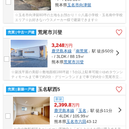
熊本県
玉名市
向津留
☆玉名市向津留80坪の土地をお預かり！☆八嘉小学校・玉名南中学校
エリア☆お好きなハウスメーカー様で建築できます☆
荒尾市川登
売買 | 中古一戸建
3,248
万
円
鹿児島本線
「
南荒尾
」駅 徒歩50分
- / 3LDK / 88.19㎡
熊本県
荒尾市
川登
☆築浅平屋の美邸☆敷地面積188坪超！5台以上駐車可能☆ゆめタウンシ
ティモールまで車で約3分・グリーンランドまで車で約4分☆荒尾市立中
央小学校・荒尾第三中学校エリア ※売主様居住中の...
玉名駅西5
売買 | 新築一戸建
新築
2,399.8
万
円
鹿児島本線
「
玉名
」駅 徒歩11分
- / 4LDK / 105.99㎡
熊本県
玉名市
六田
43-12
お金の無料相談キャンペーン実施中！「どこよりもお得に購入する方