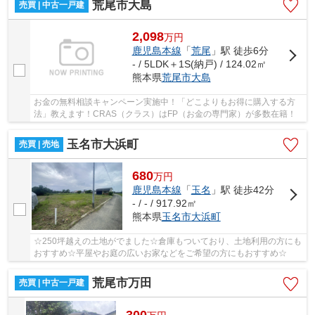
荒尾市大島
売買 | 中古一戸建
2,098
万
円
鹿児島本線
「
荒尾
」駅 徒歩6分
- / 5LDK＋1S(納戸) / 124.02㎡
熊本県
荒尾市
大島
お金の無料相談キャンペーン実施中！「どこよりもお得に購入する方
法」教えます！CRAS（クラス）はFP（お金の専門家）が多数在籍！
玉名市大浜町
売買 | 売地
680
万
円
鹿児島本線
「
玉名
」駅 徒歩42分
- / - / 917.92㎡
熊本県
玉名市
大浜町
☆250坪越えの土地がでました☆倉庫もついており、土地利用の方にも
おすすめ☆平屋やお庭の広いお家などをご希望の方にもおすすめ☆
荒尾市万田
売買 | 中古一戸建
300