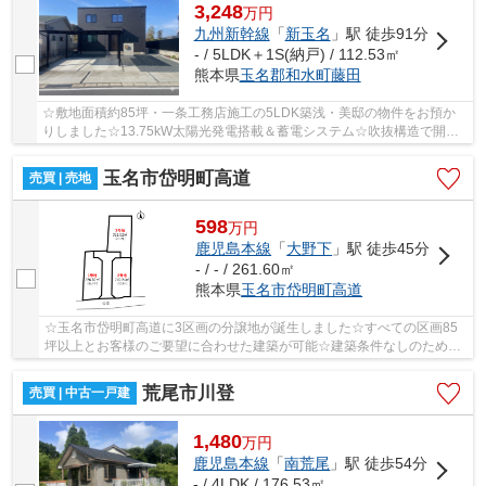
3,248
万
円
九州新幹線
「
新玉名
」駅 徒歩91分
- / 5LDK＋1S(納戸) / 112.53㎡
熊本県
玉名郡和水町
藤田
☆敷地面積約85坪・一条工務店施工の5LDK築浅・美邸の物件をお預か
りしました☆13.75kW太陽光発電搭載＆蓄電システム☆吹抜構造で開放
感あふれるLDK・全館床暖房で年中快適に過ごせます！...
玉名市岱明町高道
売買 | 売地
598
万
円
鹿児島本線
「
大野下
」駅 徒歩45分
- / - / 261.60㎡
熊本県
玉名市
岱明町高道
☆玉名市岱明町高道に3区画の分譲地が誕生しました☆すべての区画85
坪以上とお客様のご要望に合わせた建築が可能☆建築条件なしのため、
お好きなハウスメーカーにて建築可能です♪
荒尾市川登
売買 | 中古一戸建
1,480
万
円
鹿児島本線
「
南荒尾
」駅 徒歩54分
- / 4LDK / 176.53㎡