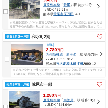
万
円
鹿児島本線
「
荒尾
」駅 徒歩32分
- / 5DK / 75.81㎡
熊本県
荒尾市
原万田
54-1
☆部屋数豊富な5DK☆豊富な収納スペースや、家族が自然と顔を合わせ
る廊下中心の動線も魅力的☆ゆったり暮らしたい方に最適な住まいです
☆リフォーム工事もお気軽にご相談ください！☆
和水町2期
売買 | 新築一戸建
新築
2,780
万
円
九州新幹線
「
新玉名
」駅 徒歩75分
- / 4LDK / 99.78㎡
熊本県
玉名郡和水町
江田
2990-12
☆菊水小学校まで徒歩約4分（259ｍ）安心の立地♪菊水中まで約17分
（1341ｍ）通学しながら運動不足を解消できる距離♪
荒尾市一部
売買 | 中古一戸建
1,280
万
円
鹿児島本線
「
南荒尾
」駅 徒歩10分
- / 3LDK / 114.64㎡