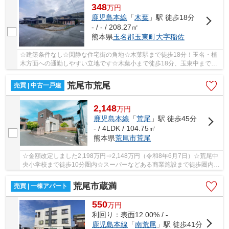
348
万
円
鹿児島本線
「
木葉
」駅 徒歩18分
- / - / 208.27㎡
熊本県
玉名郡玉東町
大字稲佐
☆建築条件なし☆閑静な住宅街の角地☆木葉駅まで徒歩18分！玉名・植
木方面への通勤しやすい立地です☆木葉小まで徒歩18分、玉東中まで徒
歩22分なのでお子様がいらっしゃるご家庭におすす...
荒尾市荒尾
売買 | 中古一戸建
2,148
万
円
鹿児島本線
「
荒尾
」駅 徒歩45分
- / 4LDK / 104.75㎡
熊本県
荒尾市
荒尾
☆金額改定しました2,198万円⇒2,148万円（令和8年6月7日）☆荒尾中
央小学校まで徒歩10分圏内☆スーパーなどある商業施設まで徒歩圏内と
生活しやすい環境☆
荒尾市蔵満
売買 | 一棟アパート
550
万
円
利回り：表面12.00% / -
鹿児島本線
「
南荒尾
」駅 徒歩41分