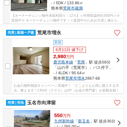
- / 5DK / 133.86㎡
熊本県
荒尾市
蔵満
【オーナーチェンジ物件表面利回り：12％】☆年間収益660,000円☆※
賃貸中※ オーナーチェンジ物件です！☆賃貸中のためお引渡し後から賃
料収入が見込めます☆（賃料:55,000円/月）
荒尾市増永
売買 | 新築一戸建
新築
6月11日 値下げ
2,980
万
円
鹿児島本線
「
荒尾
」駅 徒歩58分
「山の手（荒尾市）」バス停下車 徒歩2分
- / 4LDK / 95.64㎡
熊本県
荒尾市
増永
2867-66
お金の無料相談キャンペーン実施中！「どこよりもお得に購入する方
法」教えます！CRAS（クラス）はFP（お金の専門家）が多数在籍！
玉名市向津留
売買 | 売地
550
万
円
九州新幹線
「
新玉名
」駅 徒歩36分
- / - / 265.00㎡