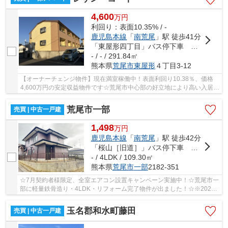
4,600
万
円
利回り：表面10.35% / -
鹿児島本線
「
南荒尾
」駅 徒歩41分
「東屋形四丁目」バス停下車 徒歩2分
- / - / 291.84㎡
熊本県
荒尾市
東屋形
４丁目3-12
【オーナーチェンジ物件】現在満室稼働中！表面利回り10.38％、価格
4,600万円の安定収益物件です☆荒尾市中心部の好立地により高い入居率
を維持☆購入直後から即収益化が可能で、手間を...
荒尾市一部
売買 | 中古一戸建
1,498
万
円
鹿児島本線
「
南荒尾
」駅 徒歩42分
「桜山［旧道］」バス停下車 徒歩6分
- / 4LDK / 109.30㎡
熊本県
荒尾市
一部
2182-351
☆7月契約者様限定、全室エアコン設置キャンペーン実施中！☆荒尾市一
部に軽量鉄骨造り・4LDK・リフォーム完了物件が出ました！☆※2026
年4月完了！（詳細は備考ご参照ください）☆車2台駐...
玉名郡和水町藤田
売買 | 中古一戸建