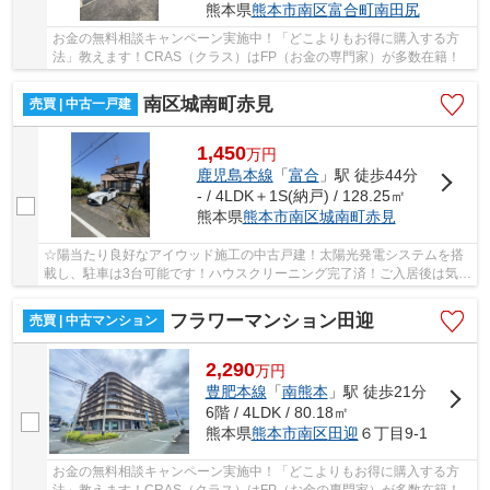
熊本県
熊本市南区
富合町南田尻
お金の無料相談キャンペーン実施中！「どこよりもお得に購入する方
法」教えます！CRAS（クラス）はFP（お金の専門家）が多数在籍！
南区城南町赤見
売買 | 中古一戸建
1,450
万
円
鹿児島本線
「
富合
」駅 徒歩44分
- / 4LDK＋1S(納戸) / 128.25㎡
熊本県
熊本市南区
城南町赤見
☆陽当たり良好なアイウッド施工の中古戸建！太陽光発電システムを搭
載し、駐車は3台可能です！ハウスクリーニング完了済！ご入居後は気持
ちよく新生活をスタートしていただけます！☆
フラワーマンション田迎
売買 | 中古マンション
2,290
万
円
豊肥本線
「
南熊本
」駅 徒歩21分
6階 / 4LDK / 80.18㎡
熊本県
熊本市南区
田迎
６丁目9-1
お金の無料相談キャンペーン実施中！「どこよりもお得に購入する方
法」教えます！CRAS（クラス）はFP（お金の専門家）が多数在籍！