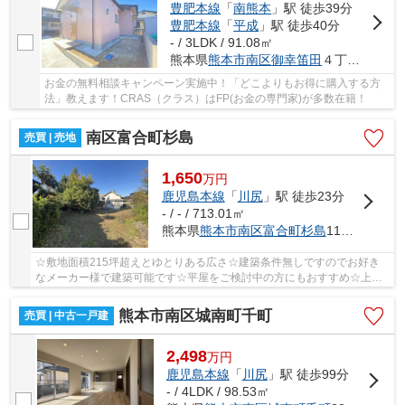
豊肥本線
「
南熊本
」駅 徒歩39分
豊肥本線
「
平成
」駅 徒歩40分
- / 3LDK / 91.08㎡
熊本県
熊本市南区
御幸笛田
４丁目2-36
お金の無料相談キャンペーン実施中！「どこよりもお得に購入する方
法」教えます！CRAS（クラス）はFP(お金の専門家)が多数在籍！
南区富合町杉島
売買 | 売地
1,650
万
円
鹿児島本線
「
川尻
」駅 徒歩23分
- / - / 713.01㎡
熊本県
熊本市南区
富合町杉島
1172‐1
☆敷地面積215坪超えとゆとりある広さ☆建築条件無しですのでお好き
なメーカー様で建築可能です☆平屋をご検討中の方にもおすすめ☆上下
水道引込あり☆解体・測量後のお引渡しです☆富合小・...
熊本市南区城南町千町
売買 | 中古一戸建
2,498
万
円
鹿児島本線
「
川尻
」駅 徒歩99分
- / 4LDK / 98.53㎡