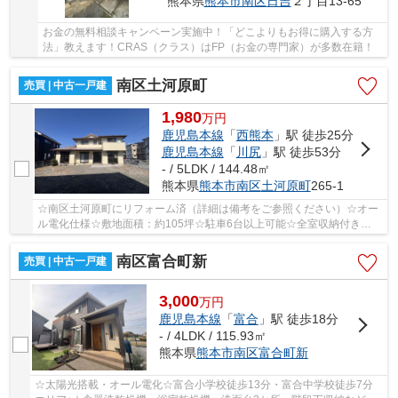
熊本県
熊本市南区
日吉
２丁目13-65
お金の無料相談キャンペーン実施中！「どこよりもお得に購入する方
法」教えます！CRAS（クラス）はFP（お金の専門家）が多数在籍！
南区土河原町
売買 | 中古一戸建
1,980
万
円
鹿児島本線
「
西熊本
」駅 徒歩25分
鹿児島本線
「
川尻
」駅 徒歩53分
- / 5LDK / 144.48㎡
熊本県
熊本市南区
土河原町
265-1
☆南区土河原町にリフォーム済（詳細は備考をご参照ください）☆オー
ル電化仕様☆敷地面積：約105坪☆駐車6台以上可能☆全室収納付き
5LDK☆飽田東小・飽田中エリア☆
南区富合町新
売買 | 中古一戸建
3,000
万
円
鹿児島本線
「
富合
」駅 徒歩18分
- / 4LDK / 115.93㎡
熊本県
熊本市南区
富合町新
☆太陽光搭載・オール電化☆富合小学校徒歩13分・富合中学校徒歩7分