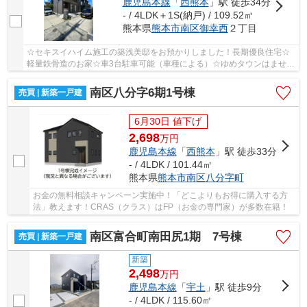
鹿児島本線
「
西熊本
」駅 徒歩34分
- / 4LDK＋1S(納戸) / 109.52㎡
熊本県
熊本市南区
御幸西
２丁目
☆セキスイハイム施工の築浅美邸をお預かりしました！長期優良住宅☆
軽量鉄骨造のお家☆車3台駐車可能（車種による）☆ゆめタウンはません
まで車で10分圏内の立地です☆御幸小・託麻中エリア☆
南区八分字6期1号棟
売買 | 新築一戸建
6月30日 値下げ
2,698
万
円
鹿児島本線
「
西熊本
」駅 徒歩33分
- / 4LDK / 101.44㎡
熊本県
熊本市南区
八分字町
お金の無料相談キャンペーン実施中！「どこよりもお得に購入する方
法」教えます！CRAS（クラス）はFP（お金の専門家）が多数在籍！
南区富合町南田尻1期 7号棟
売買 | 新築一戸建
新築
2,498
万
円
鹿児島本線
「
宇土
」駅 徒歩9分
- / 4LDK / 115.60㎡