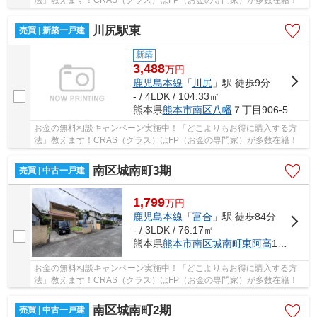
川尻駅東
売買 | 新築一戸建
新築
3,488
万
円
鹿児島本線
「
川尻
」駅 徒歩9分
- / 4LDK / 104.33㎡
熊本県
熊本市南区
八幡
７丁目906-5
お金の無料相談キャンペーン実施中！「どこよりもお得に購入する方
法」教えます！CRAS（クラス）はFP（お金の専門家）が多数在籍！
南区城南町3期
売買 | 中古一戸建
1,799
万
円
鹿児島本線
「
富合
」駅 徒歩84分
- / 3LDK / 76.17㎡
熊本県
熊本市南区
城南町東阿高
1647-13
お金の無料相談キャンペーン実施中！「どこよりもお得に購入する方
法」教えます！CRAS（クラス）はFP（お金の専門家）が多数在籍！
南区城南町2期
売買 | 中古一戸建