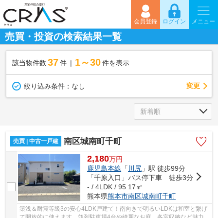
会員登録
ログイン
メニュー
売買・投資の検索結果一覧
37
1～30
該当物件数
件
件を表示
変更
絞り込み条件：
なし
南区城南町千町
売買 | 中古一戸建
2,180
万
円
鹿児島本線
「
川尻
」駅 徒歩99分
「千原入口」バス停下車 徒歩3分
- / 4LDK / 95.17㎡
熊本県
熊本市南区
城南町千町
築浅＆耐震等級3の安心4LDK戸建て！南向きで明るいLDKは和室と繋げ
て開放的に使えます。並列駐車場4台や綺麗なお庭、各室収納など魅力満