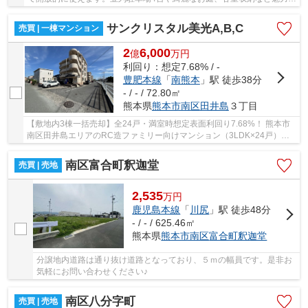
載。周辺買い物施設も充実で、ご家族におすすめ...
サンクリスタル美光A,B,C
売買 | 一棟マンション
2
6,000
億
万
円
利回り：想定7.68% / -
豊肥本線
「
南熊本
」駅 徒歩38分
- / - / 72.80㎡
熊本県
熊本市南区
田井島
３丁目
【敷地内3棟一括売却】全24戸・満室時想定表面利回り7.68%！ 熊本市
南区田井島エリアのRC造ファミリー向けマンション（3LDK×24戸）。
敷地内にA・B・Cの全3棟が配置されており、一括で...
南区富合町釈迦堂
売買 | 売地
2,535
万
円
鹿児島本線
「
川尻
」駅 徒歩48分
- / - / 625.46㎡
熊本県
熊本市南区
富合町釈迦堂
分譲地内道路は通り抜け道路となっており、５ｍの幅員です。是非お
気軽にお問い合わせください♪
南区八分字町
売買 | 売地