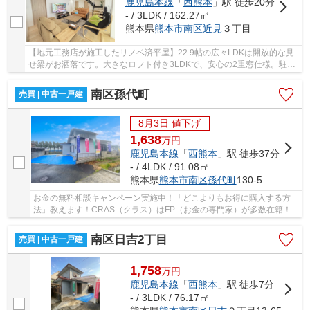
鹿児島本線
「
西熊本
」駅 徒歩20分
- / 3LDK / 162.27㎡
熊本県
熊本市南区
近見
３丁目
【地元工務店が施工したリノベ済平屋】22.9帖の広々LDKは開放的な見
せ梁がお洒落です。大きなロフト付き3LDKで、安心の2重窓仕様。駐車
最大8台可能！日吉東小・日吉中校区。
南区孫代町
売買 | 中古一戸建
8月3日 値下げ
1,638
万
円
鹿児島本線
「
西熊本
」駅 徒歩37分
- / 4LDK / 91.08㎡
熊本県
熊本市南区
孫代町
130-5
お金の無料相談キャンペーン実施中！「どこよりもお得に購入する方
法」教えます！CRAS（クラス）はFP（お金の専門家）が多数在籍！
南区日吉2丁目
売買 | 中古一戸建
1,758
万
円
鹿児島本線
「
西熊本
」駅 徒歩7分
- / 3LDK / 76.17㎡