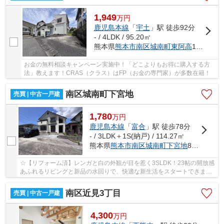
1,949
万
円
鹿児島本線
「
宇土
」駅 徒歩92分
- / 4LDK / 95.20㎡
熊本県
熊本市南区
城南町東阿高
1298-5
お金の無料相談キャンペーン実施中！「どこよりもお得に購入する方
法」教えます！CRAS（クラス）はFP（お金の専門家）が多数在籍！
南区城南町下宮地
売買 | 中古一戸建
1,780
万
円
鹿児島本線
「
富合
」駅 徒歩78分
- / 3LDK＋1S(納戸) / 114.27㎡
熊本県
熊本市南区
城南町下宮地
867
☆【リフォーム済】レンガと白の外観が目を惹く3SLDK！23帖の開放感
あふれるリビングと新品の水回りで、快適な新生活をスタートできま
す！隈庄小まで徒歩10分！充実した子育て環境も魅...
南区近見3丁目
売買 | 中古一戸建
4,300
万
円