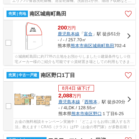
エリア♪☆食器洗乾燥機、浴室乾燥機、洗面台2か所、階段下収納など生
活に便利な設備充実☆周辺環境も充実しており生活し...
南区城南町島田
売買 | 売地
200
万
円
鹿児島本線
「
富合
」駅 徒歩51分
- / - / 257.70㎡
熊本県
熊本市南区
城南町島田
702-4
☆城南町島田に約77坪の土地をお預かりしました☆建築条件なし☆住
宅メーカー様のご紹介も可能です☆資材置き場としての利用もできま
す！☆
南区野口1丁目
売買 | 中古一戸建
8月4日 値下げ
2,088
万
円
鹿児島本線
「
西熊本
」駅 徒歩20分
- / 4LDK / 128.55㎡
熊本県
熊本市南区
野口
１丁目6-25
お金の無料相談キャンペーン実施中！「どこよりもお得に購入する方
法」教えます！CRAS（クラス）はFP（お金の専門家）が多数在籍！