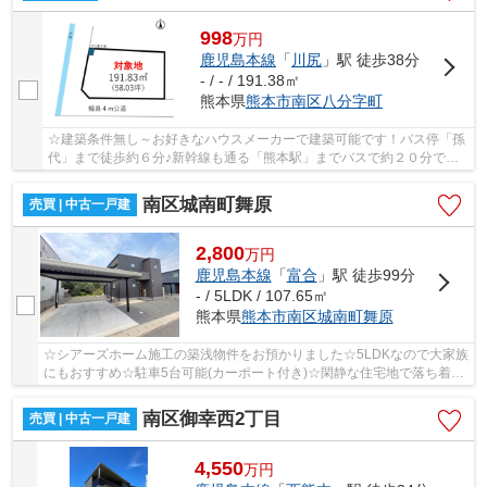
998
万
円
鹿児島本線
「
川尻
」駅 徒歩38分
- / - / 191.38㎡
熊本県
熊本市南区
八分字町
☆建築条件無し～お好きなハウスメーカーで建築可能です！バス停「孫
代」まで徒歩約６分♪新幹線も通る「熊本駅」までバスで約２０分で通
勤通学にも便利♪
南区城南町舞原
売買 | 中古一戸建
2,800
万
円
鹿児島本線
「
富合
」駅 徒歩99分
- / 5LDK / 107.65㎡
熊本県
熊本市南区
城南町舞原
☆シアーズホーム施工の築浅物件をお預かりました☆5LDKなので大家族
にもおすすめ☆駐車5台可能(カーポート付き)☆閑静な住宅地で落ち着い
た暮らしが出来ます☆隈庄小・下益城城南中☆
南区御幸西2丁目
売買 | 中古一戸建
4,550
万
円