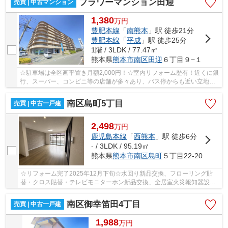
フラワーマンション田迎
売買 | 中古マンション
1,380
万
円
豊肥本線
「
南熊本
」駅 徒歩21分
豊肥本線
「
平成
」駅 徒歩25分
1階 / 3LDK / 77.47㎡
熊本県
熊本市南区
田迎
６丁目９−１
☆駐車場は全区画平置き月額2,000円！☆室内リフォーム歴有！近くに銀
行、スーパー、コンビニ等の店舗が多々あり、バス停からも近い立地で
周辺環境良好のマンション♪☆田迎西小学校・託麻...
南区島町5丁目
売買 | 中古一戸建
2,498
万
円
鹿児島本線
「
西熊本
」駅 徒歩6分
- / 3LDK / 95.19㎡
熊本県
熊本市南区
島町
５丁目22-20
☆リフォーム完了2025年12月下旬☆水回り新品交換、フローリング貼
替・クロス貼替・テレビモニターホン新品交換、全居室火災報知器設
置、防蟻工事（施工後5年保証）、屋根塗装、外壁塗装
南区御幸笛田4丁目
売買 | 中古一戸建
1,988
万
円