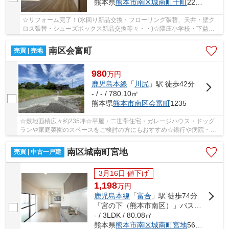
熊本県
熊本市南区
城南町千町
2237-4
☆リフォーム完了！(水回り新品交換・フローリング張替、天井・壁ク
ロス張替・シューズボックス新品交換等々・・)☆隈庄小学校・下益城
城南中学校エリア☆
南区会富町
売買 | 売地
980
万
円
鹿児島本線
「
川尻
」駅 徒歩42分
- / - / 780.10㎡
熊本県
熊本市南区
会富町
1235
☆敷地面積広々約235坪☆平屋・二世帯住宅・ガレージハウス・ドッグ
ランや家庭菜園のスペースをご検討の方にもおすすめ☆銀行や病院・支
所も周辺にあります♪飽田南小・飽田中エリア☆※再建...
南区城南町宮地
売買 | 中古一戸建
3月16日 値下げ
1,198
万
円
鹿児島本線
「
富合
」駅 徒歩74分
「宮の下（熊本市南区）」バス停下車 徒歩1分
- / 3LDK / 80.08㎡
熊本県
熊本市南区
城南町宮地
565-31