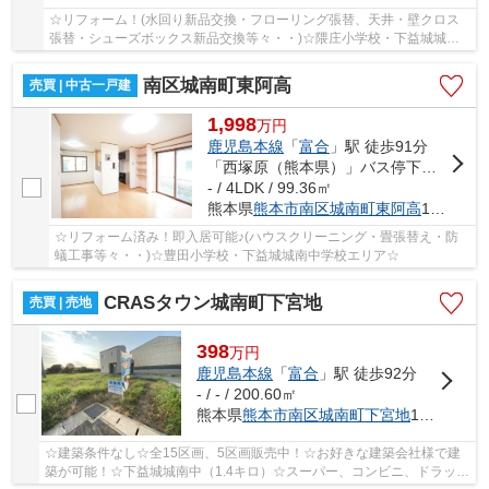
☆リフォーム！(水回り新品交換・フローリング張替、天井・壁クロス
張替・シューズボックス新品交換等々・・)☆隈庄小学校・下益城城南
中学校エリア☆
南区城南町東阿高
売買 | 中古一戸建
1,998
万
円
鹿児島本線
「
富合
」駅 徒歩91分
「西塚原（熊本県）」バス停下車 徒歩1分
- / 4LDK / 99.36㎡
熊本県
熊本市南区
城南町東阿高
176-6
☆リフォーム済み！即入居可能♪(ハウスクリーニング・畳張替え・防
蟻工事等々・・)☆豊田小学校・下益城城南中学校エリア☆
CRASタウン城南町下宮地
売買 | 売地
398
万
円
鹿児島本線
「
富合
」駅 徒歩92分
- / - / 200.60㎡
熊本県
熊本市南区
城南町下宮地
185-5
☆建築条件なし☆全15区画、5区画販売中！☆お好きな建築会社様で建
築が可能！☆下益城城南中（1.4キロ）☆スーパー、コンビニ、ドラッグ