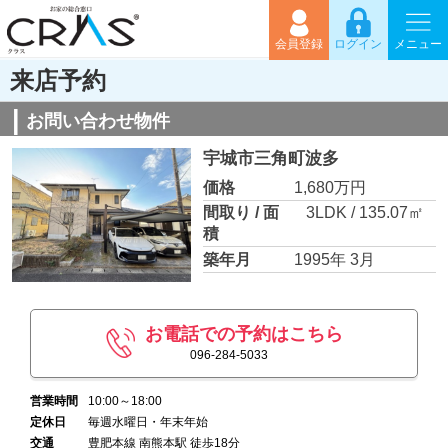
会員登録
ログイン
メニュー
来店予約
お問い合わせ物件
宇城市三角町波多
価格
1,680万円
間取り / 面
3LDK / 135.07㎡
積
築年月
1995年 3月
お電話での予約はこちら
096-284-5033
営業時間
10:00～18:00
定休日
毎週水曜日・年末年始
交通
豊肥本線 南熊本駅 徒歩18分