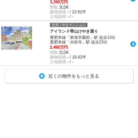
3,390万円
間取:
3LDK
建物面積:
- / 22.81坪
土地面積:
- / -
売買｜中古マンション
アイランド帯山けやき通り
豊肥本線「東海学園前」駅 徒歩13分
豊肥本線「水前寺」駅 徒歩23分
2,480万円
間取:
2LDK
建物面積:
- / 19.42坪
土地面積:
- / -
近くの物件をもっと見る