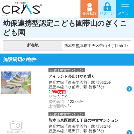
会員登録
ログイン
メニュー
幼保連携型認定こども園帯山のぎくこ
ども園
所在地
熊本県熊本市中央区帯山４丁目55-17
施設周辺の物件
売買｜中古マンション
アイランド帯山けやき通り
豊肥本線「東海学園前」駅 徒歩13分
豊肥本線「水前寺」駅 徒歩23分
2,980万円
間取:
3LDK
建物面積:
- / 23.05坪
土地面積:
- / -
売買｜中古マンション
熊本市東区西原１丁目の中古マンション
豊肥本線「東海学園前」駅 徒歩17分
豊肥本線「竜田口」駅 徒歩23分