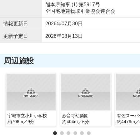
熊本県知事 (1) 第5917号
全国宅地建物取引業協会連合会
情報更新日
2026年07月30日
更新予定日
2026年08月13日
周辺施設
宇城市立小川小学校
妙音寺幼楽園
有佐スーパ
約706m／9分
約404m／6分
約4476m／