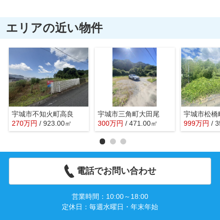
エリアの近い物件
宇城市不知火町高良
宇城市三角町大田尾
宇城市松橋
270
万
円
/ 923.00㎡
300
万
円
/ 471.00㎡
999
万
円
/ 
電話でお問い合わせ
営業時間：10:00～18:00
定休日：毎週水曜日・年末年始