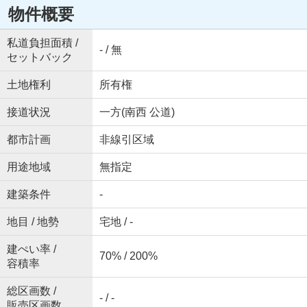
物件概要
私道負担面積 /
- / 無
セットバック
土地権利
所有権
接道状況
一方(南西 公道)
都市計画
非線引区域
用途地域
無指定
建築条件
-
地目 / 地勢
宅地 / -
建ぺい率 /
70% / 200%
容積率
総区画数 /
- / -
販売区画数