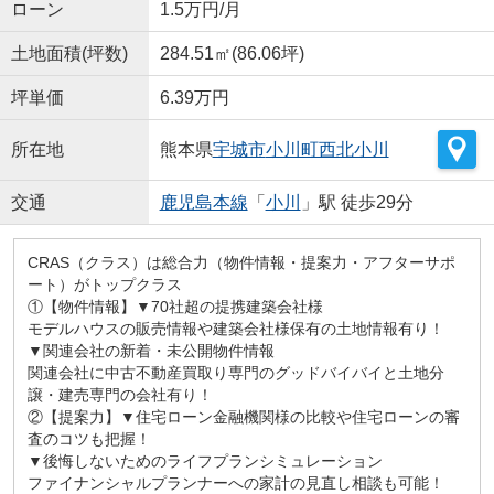
ローン
1.5万円/月
土地面積(坪数)
284.51㎡(86.06坪)
坪単価
6.39万円
所在地
熊本県
宇城市
小川町西北小川
交通
鹿児島本線
「
小川
」駅 徒歩29分
CRAS（クラス）は総合力（物件情報・提案力・アフターサポ
ート）がトップクラス
①【物件情報】▼70社超の提携建築会社様
モデルハウスの販売情報や建築会社様保有の土地情報有り！
▼関連会社の新着・未公開物件情報
関連会社に中古不動産買取り専門のグッドバイバイと土地分
譲・建売専門の会社有り！
②【提案力】▼住宅ローン金融機関様の比較や住宅ローンの審
査のコツも把握！
▼後悔しないためのライフプランシミュレーション
ファイナンシャルプランナーへの家計の見直し相談も可能！