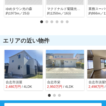
ゆめタウン光の森
マクドナルド菊陽光の森店
業務スーパ
約1973m／25分
約1250m／16分
約866m／1
エリアの近い物件
合志市須屋
合志市栄
合志市須屋
2,480
万
円
/ 4LDK
2,950
万
円
/ 4LDK
2,498
万
円