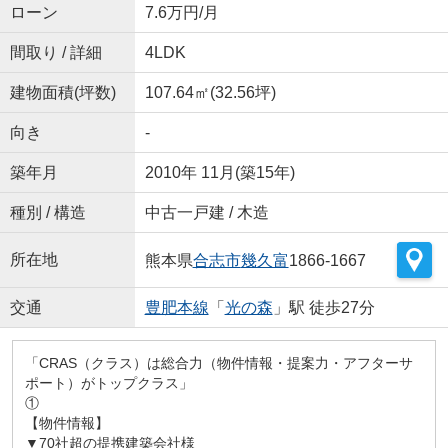
ローン
7.6万円/月
間取り / 詳細
4LDK
建物面積(坪数)
107.64㎡(32.56坪)
向き
-
築年月
2010年 11月(築15年)
種別 / 構造
中古一戸建 / 木造
所在地
熊本県
合志市
幾久富
1866-1667
交通
豊肥本線
「
光の森
」駅 徒歩27分
「CRAS（クラス）は総合力（物件情報・提案力・アフターサ
ポート）がトップクラス」
①
【物件情報】
▼70社超の提携建築会社様