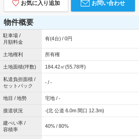
お気に入り追加
お問い合わせ
物件概要
駐車場 /
有(4台) / 0円
月額料金
土地権利
所有権
土地面積(坪数)
184.42㎡(55.78坪)
私道負担面積 /
- / -
セットバック
地目 / 地勢
宅地 / -
接道状況
-(北 公道 6.0m 間口 12.3m)
建ぺい率 /
40% / 80%
容積率