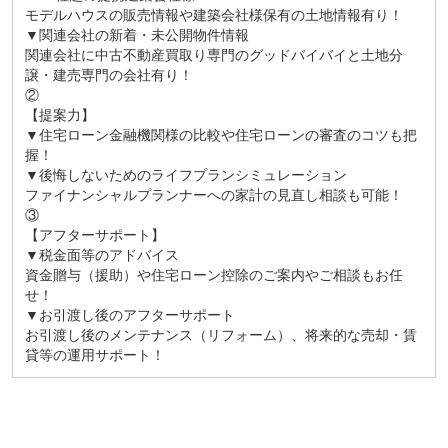
モデルハウスの販売情報や建築会社様保有の土地情報有り！
▼関連会社の新着・未公開物件情報
関連会社に中古不動産買取り専門のグッドバイバイと土地分
譲・建売専門の会社有り！
②
【提案力】
▼住宅ローン金融機関様の比較や住宅ローンの審査のコツも把
握！
▼後悔しないためのライフプランシミュレーション
ファイナンシャルプランナーへの家計の見直し相談も可能！
③
【アフターサポート】
▼税金面等のアドバイス
資金贈与（援助）や住宅ローン控除のご案内やご相談もお任
せ！
▼お引渡し後のアフターサポート
お引渡し後のメンテナンス（リフォーム）、将来的な売却・賃
貸等の運用サポート！