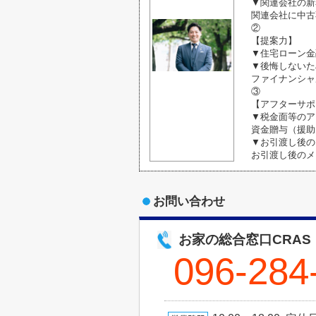
▼関連会社の新
関連会社に中古
②
【提案力】
▼住宅ローン金
▼後悔しないた
ファイナンシャ
③
【アフターサポ
▼税金面等のア
資金贈与（援助
▼お引渡し後の
お引渡し後のメ
お問い合わせ
お家の総合窓口CRAS
096-284