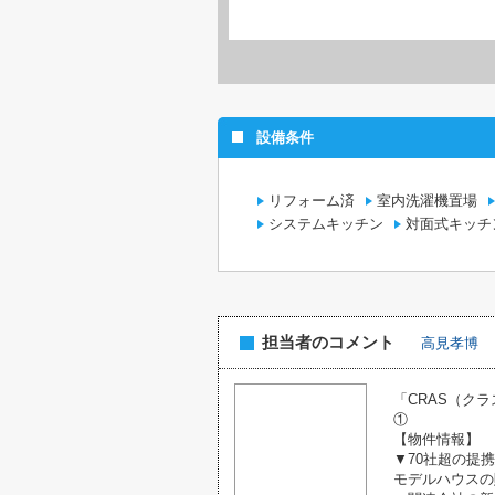
設備条件
リフォーム済
室内洗濯機置場
システムキッチン
対面式キッチ
担当者のコメント
高見孝博
「CRAS（ク
①
【物件情報】
▼70社超の提
モデルハウスの