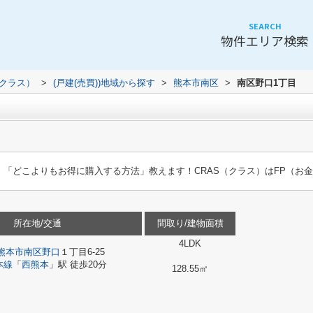
SEARCH
物件エリア検索
（クラス）
>
(戸建(売買))地域から探す
>
熊本市南区
>
南区野口1丁目
「どこよりもお得に購入する方法」教えます！CRAS（クラス）はFP（お
所在地/交通
間取り/建物面積
4LDK
熊本市南区
野口
１丁目6-25
本線
「
西熊本
」駅 徒歩20分
128.55㎡