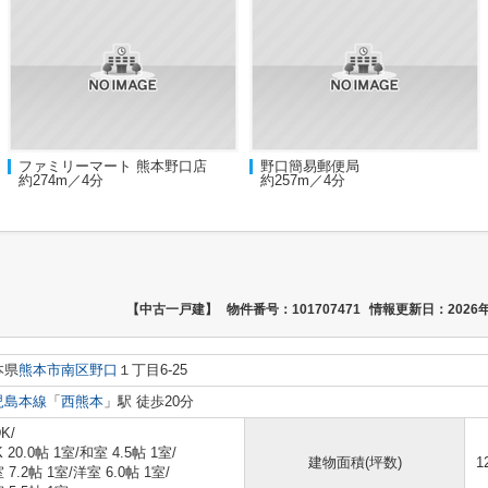
ファミリーマート 熊本野口店
野口簡易郵便局
約274m／4分
約257m／4分
【中古一戸建】
物件番号：101707471
情報更新日：2026年
本県
熊本市南区
野口
１丁目6-25
児島本線
「
西熊本
」駅 徒歩20分
K/
K 20.0帖 1室
/
和室 4.5帖 1室
/
建物面積(坪数)
1
 7.2帖 1室
/
洋室 6.0帖 1室
/