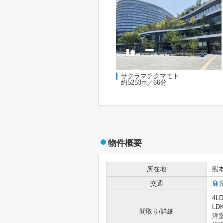
サクラマチクマモト
約5253m／66分
物件概要
所在地
熊
交通
鹿
4LD
LD
間取り/詳細
洋室