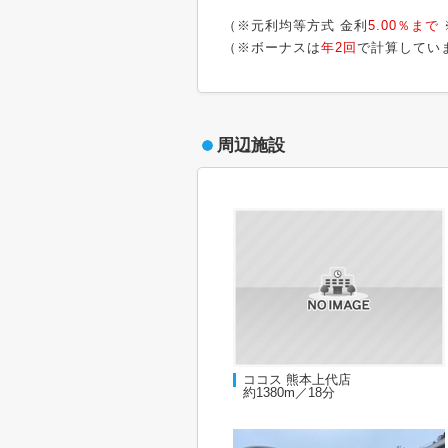
（※元利均等方式 金利
5.00％まで
（※ボーナスは
年2回
で計算してい
周辺施設
ココス 熊本上代店
約1380m／18分