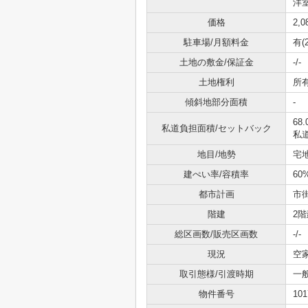
洋室
価格
2,
駐車場/月額料金
有(
土地の敷金/保証金
-/-
土地権利
所
傾斜地部分面積
-
68.
私道負担面積/セットバック
私道
地目/地勢
宅地
建ぺい率/容積率
60
都市計画
市
階建
2階
総区画数/販売区画数
-/-
現況
空
取引態様/引渡時期
一
物件番号
101