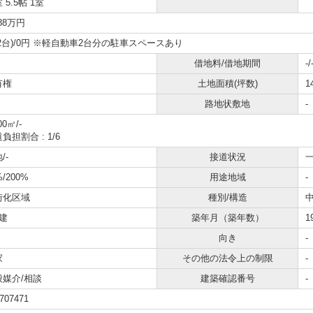
 5.5帖 1室
088万円
2台)/0円 ※軽自動車2台分の駐車スペースあり
借地料/借地期間
-/
有権
土地面積(坪数)
1
路地状敷地
-
00㎡/-
負担割合 : 1/6
/-
接道状況
一
%/200%
用途地域
-
街化区域
種別/構造
建
築年月（築年数）
1
向き
-
家
その他の法令上の制限
-
般媒介/相談
建築確認番号
-
707471