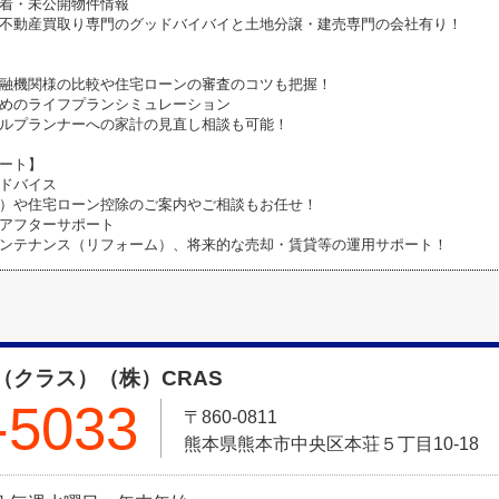
着・未公開物件情報
不動産買取り専門のグッドバイバイと土地分譲・建売専門の会社有り！
融機関様の比較や住宅ローンの審査のコツも把握！
めのライフプランシミュレーション
ルプランナーへの家計の見直し相談も可能！
ート】
ドバイス
）や住宅ローン控除のご案内やご相談もお任せ！
アフターサポート
ンテナンス（リフォーム）、将来的な売却・賃貸等の運用サポート！
（クラス）（株）CRAS
-5033
〒860-0811
熊本県熊本市中央区本荘５丁目10-18