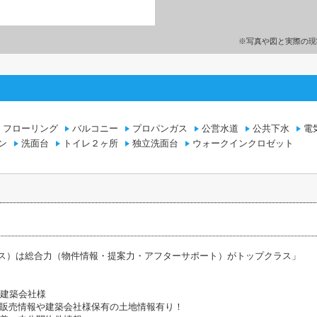
※写真や図と実際の現
フローリング
バルコニー
プロパンガス
公営水道
公共下水
電
ン
洗面台
トイレ２ヶ所
独立洗面台
ウォークインクロゼット
ラス）は総合力（物件情報・提案力・アフターサポート）がトップクラス」
携建築会社様
販売情報や建築会社様保有の土地情報有り！