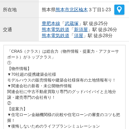
所在地
熊本県
熊本市北区
楡木
３丁目1-23
豊肥本線
「
武蔵塚
」駅 徒歩25分
交通
熊本電気鉄道
「
新須屋
」駅 徒歩26分
熊本電気鉄道
「
須屋
」駅 徒歩28分
「CRAS（クラス）は総合力（物件情報・提案力・アフターサ
ポート）がトップクラス」
①
【物件情報】
▼70社超の提携建築会社様
モデルハウスの販売情報や建築会社様保有の土地情報有り！
▼関連会社の新着・未公開物件情報
関連会社に中古不動産買取り専門のグッドバイバイと土地分
譲・建売専門の会社有り！
②
【提案力】
▼住宅ローン金融機関様の比較や住宅ローンの審査のコツも把
握！
▼後悔しないためのライフプランシミュレーション