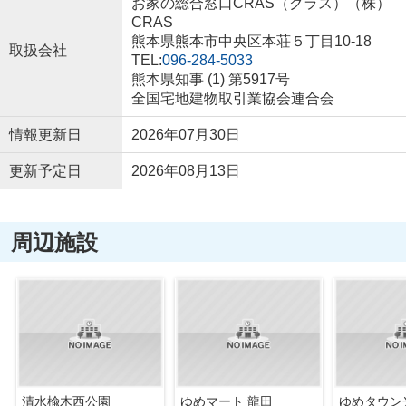
お家の総合窓口CRAS（クラス）（株）
CRAS
熊本県熊本市中央区本荘５丁目10-18
取扱会社
TEL:
096-284-5033
熊本県知事 (1) 第5917号
全国宅地建物取引業協会連合会
情報更新日
2026年07月30日
更新予定日
2026年08月13日
周辺施設
清水楡木西公園
ゆめマート 龍田
ゆめタウン