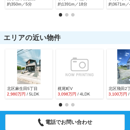
約350m／5分
約1391m／18分
約3671m／
エリアの近い物件
北区麻生田5丁目
梶尾町V
北区飛田2
2,980
万
円
/ 5LDK
3,098
万
円
/ 4LDK
3,100
万
円
電話でお問い合わせ