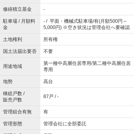
修繕積立基金
-
駐車場 / 月額料
- / 平面・機械式駐車場/有(月額500円～
金
5,000円) ※空き状況は管理会社へ要確認
土地権利
所有権
国土法届出要否
不要
第一種中高層住居専用/第二種中高層住居
用途地域
専用
地勢
高台
棟総戸数 /
87戸 / -
販売戸数
管理組合有無
有
管理形態
管理会社に全部委託