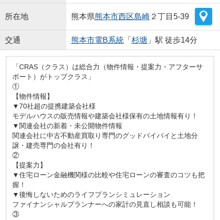
所在地
熊本県
熊本市西区
島崎
２丁目5-39
交通
熊本市電B系統
「
杉塘
」駅 徒歩14分
「CRAS（クラス）は総合力（物件情報・提案力・アフターサ
ポート）がトップクラス」
①
【物件情報】
▼70社超の提携建築会社様
モデルハウスの販売情報や建築会社様保有の土地情報有り！
▼関連会社の新着・未公開物件情報
関連会社に中古不動産買取り専門のグッドバイバイと土地分
譲・建売専門の会社有り！
②
【提案力】
▼住宅ローン金融機関様の比較や住宅ローンの審査のコツも把
握！
▼後悔しないためのライフプランシミュレーション
ファイナンシャルプランナーへの家計の見直し相談も可能！
③