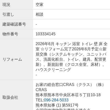
現況
空家
引渡し
相談
建築確認番号
-
物件番号
103334145
2026年6月 キッチン 浴室 トイレ 壁 床 全
室 ☆リフォーム完了2026年6月予定☆新
規交換（システムキッチン、ユニットバ
リフォーム
ス、洗面化粧台、トイレ、建具、配管更
新）、新規貼替（クロス全室、床材）、
ハウスクリーニング
-
お家の総合窓口CRAS（クラス）（株）
CRAS
熊本県熊本市中央区本荘５丁目10-18
取扱会社
TEL:
096-284-5033
熊本県知事 (1) 第5917号