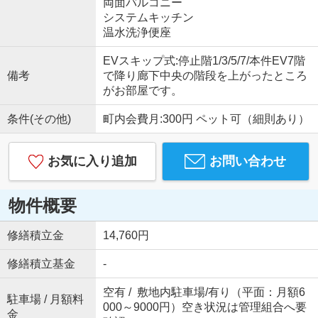
両面バルコニー
システムキッチン
温水洗浄便座
EVスキップ式:停止階1/3/5/7/本件EV7階
備考
で降り廊下中央の階段を上がったところ
がお部屋です。
条件(その他)
町内会費月:300円 ペット可（細則あり）
お気に入り追加
お問い合わせ
物件概要
修繕積立金
14,760円
修繕積立基金
-
空有 / 敷地内駐車場/有り（平面：月額6
駐車場 / 月額料
000～9000円）空き状況は管理組合へ要
金