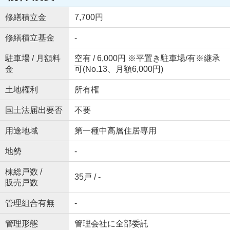
修繕積立金
7,700円
修繕積立基金
-
駐車場 / 月額料
空有 / 6,000円 ※平置き駐車場/有※継承
金
可(No.13、月額6,000円)
土地権利
所有権
国土法届出要否
不要
用途地域
第一種中高層住居専用
地勢
-
棟総戸数 /
35戸 / -
販売戸数
管理組合有無
-
管理形態
管理会社に全部委託