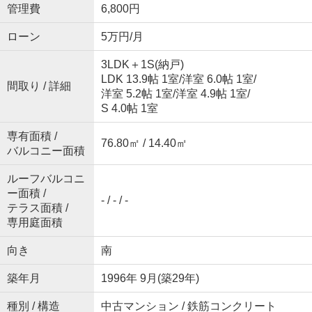
管理費
6,800円
ローン
5万円/月
3LDK＋1S(納戸)
LDK 13.9帖 1室
/
洋室 6.0帖 1室
/
間取り / 詳細
洋室 5.2帖 1室
/
洋室 4.9帖 1室
/
S 4.0帖 1室
専有面積 /
76.80㎡ / 14.40㎡
バルコニー面積
ルーフバルコニ
ー面積 /
- / - / -
テラス面積 /
専用庭面積
向き
南
築年月
1996年 9月(築29年)
種別 / 構造
中古マンション / 鉄筋コンクリート