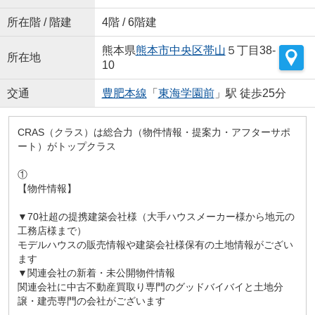
所在階 / 階建
4階 / 6階建
熊本県
熊本市中央区
帯山
５丁目38-
所在地
10
交通
豊肥本線
「
東海学園前
」駅 徒歩25分
CRAS（クラス）は総合力（物件情報・提案力・アフターサポ
ート）がトップクラス
①
【物件情報】
▼70社超の提携建築会社様（大手ハウスメーカー様から地元の
工務店様まで）
モデルハウスの販売情報や建築会社様保有の土地情報がござい
ます
▼関連会社の新着・未公開物件情報
関連会社に中古不動産買取り専門のグッドバイバイと土地分
譲・建売専門の会社がございます