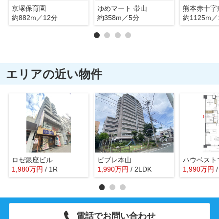
京塚保育園
ゆめマート 帯山
熊本赤十字
約882m／12分
約358m／5分
約1125m／
エリアの近い物件
ロゼ銀座ビル
ビブレ本山
1,980
万
円
/ 1R
1,990
万
円
/ 2LDK
1,990
万
円
電話でお問い合わせ